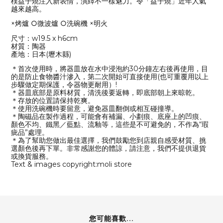
樸益子燒注入新表情，演繹不一樣魅力。令「益子燒」近年人氣
越來越高。
×烤爐 ○微波爐 ○洗碗機 ×明火
尺寸：w19.5 x h6cm
材質：陶器
產地：日本(壢木縣)
＊首次使用時，將器皿放在水中浸泡約30分鐘左右後再使用，目
的是防止食物醬汁滲入，第二次開始可直接使用(也可重覆用以上
步驟做定期保護，令器物更耐用）!
＊器皿底部是原料材質，清洗後要返轉，即底部朝上來晾乾。
＊存放的位置請保持乾爽。
＊使用洗碗機時要留意，避免器皿翻倒或相互碰撞導。
＊陶磁品在製作過程，可能會有補漏、小劃痕、底座上的凹痕、
顏色不均、鐵黑／藍點、流釉等，這些是不可避免的，不作為“瑕
疵品”處理。
＊為了幫助您做出最佳選擇，我們鼓勵您到店親自感受材質、挑
選顏色後再下單。非常感謝您的體諒，請注意，我們不提供退貨
或換貨服務。
Text & images copyright:moli store
您可能喜歡...