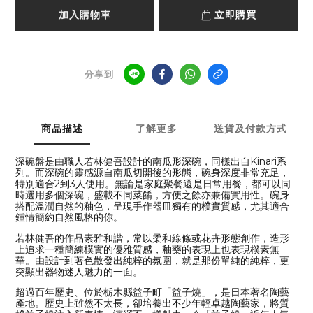
加入購物車
立即購買
分享到
商品描述
了解更多
送貨及付款方式
深碗盤是由職人若林健吾設計的南瓜形深碗，同樣出自Kinari系
列。而深碗的靈感源自南瓜切開後的形態，碗身深度非常充足，
特別適合2到3人使用。無論是家庭聚餐還是日常用餐，都可以同
時選用多個深碗，盛載不同菜餚，方便之餘亦兼備實用性。碗身
搭配溫潤自然的釉色，呈現手作器皿獨有的樸實質感，尤其適合
鍾情簡約自然風格的你。
若林健吾的作品素雅和諧，常以柔和線條或花卉形態創作，造形
上追求一種簡練樸實的優雅質感，釉藥的表現上也表現樸素無
華。由設計到著色散發出純粹的氛圍，就是那份單純的純粹，更
突顯出器物迷人魅力的一面。
超過百年歷史、位於栃木縣益子町「益子燒」，是日本著名陶藝
產地。歷史上雖然不太長，卻培養出不少年輕卓越陶藝家，將質