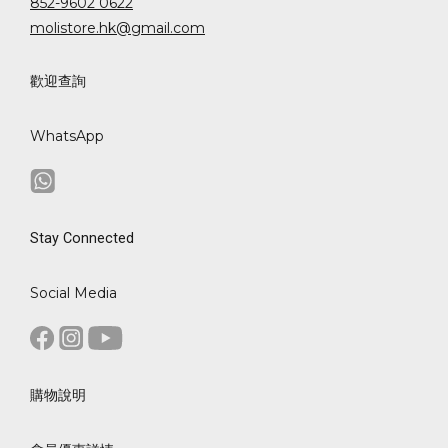
852-9602 0622
molistore.hk@gmail.com
歡迎查詢
WhatsApp
Stay Connected
Social Media
購物說明