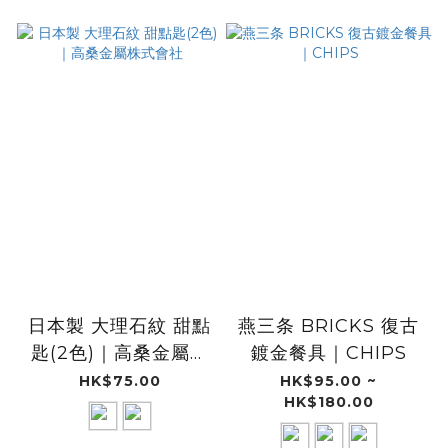
日本製 大理石紋 甜點
燕三条 BRICKS 復古
匙(2色)｜高桑金屬株
鍍金餐具｜CHIPS
式會社
HK$75.00
HK$95.00 ~
HK$180.00