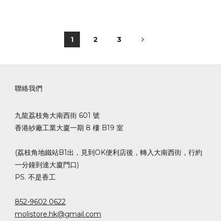
1
2
3
聯絡我們
九龍荔枝角大南西街 601 號
香港紗廠工業大廈一期 8 樓 B19 室
(荔枝角地鐵站B1出，見到OK便利店後，轉入大南西街，行約
一分鐘到達大廈門口)
PS. 不是香工
852-9602 0622
molistore.hk@gmail.com