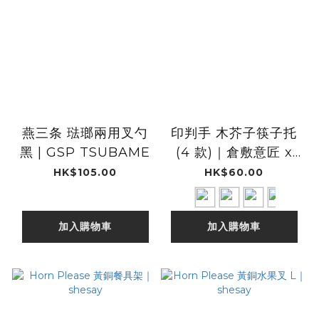
燕三条 琺瑯兩用叉勺
印判手 木芥子筷子托
黑 | GSP TSUBAME
(4 款)｜倉敷意匠 x
kata kata
HK$105.00
HK$60.00
加入購物車
加入購物車