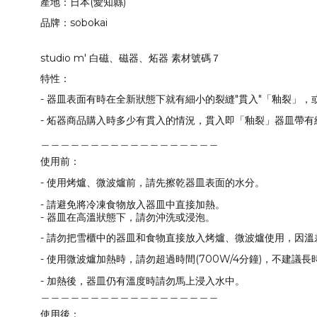
產地：日本(愛知縣)
品牌：sobokai
studio m' 白磁、磁器、炻器 素材號碼７
特性：
- 器皿表面有時在全新狀態下就有細小的裂縫"貫入"「釉裂」
- 炻器商品購入時多少有貫入的情況，貫入即「釉裂」器皿帶
＿＿＿＿＿＿＿＿＿＿＿＿＿＿＿＿＿＿
使用前：
-
使用烤爐、微波爐前，請先擦乾器皿表面的水分。
-
請避免將冷凍食物放入器皿中直接加熱。
-
器皿在高溫狀態下，請勿沖洗或浸泡。
-
請勿把雪櫃中的器皿和食物直接放入烤爐、微波爐使用，因溫
-
使用微波爐加熱時，請勿超過時間
(700W/4
分鐘
)
，不建議長
-
加熱後，器皿仍有溫度時請勿馬上浸入水中。
＿＿＿＿＿＿＿＿＿＿＿＿＿＿＿＿＿＿
使用後：