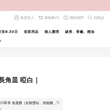
會員登入
購物車(0)
聯絡我們
找商品
立即購買
至8.30日
浴室用品
個人護理
線香、香薫、精油
⟢
花 長角皿 啞白｜
500即享 免運費（於順豐站，智能櫃，7-
）