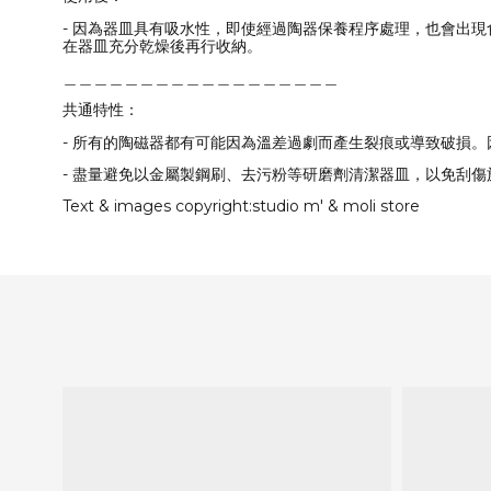
-
因為器皿具有吸水性，即使經過陶器保養程序處理，也會出現
在器皿充分乾燥後再行收納。
＿＿＿＿＿＿＿＿＿＿＿＿＿＿＿＿＿＿
共通特性：
-
所有的陶磁器都有可能因為溫差過劇而產生裂痕或導致破損。
-
盡量避免以金屬製鋼刷、去污粉等研磨劑清潔器皿，以免刮傷
Text & images copyright:studio m' & moli store