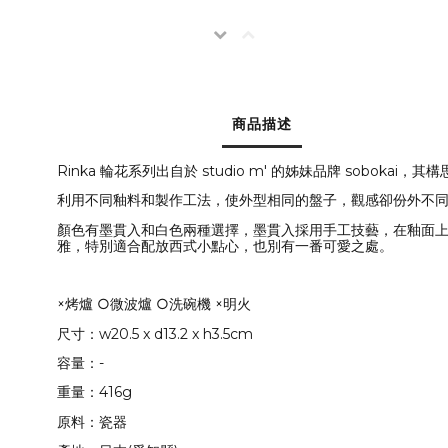
商品描述
Rinka 輪花系列出自於 studio m' 的姊妹品牌 sobok
利用不同釉料和製作工法，使外型相同的盤子，觀感卻份外不
顏色有墨貫入和白色兩種選擇，墨貫入採用手工技藝，在釉面
雅，特別適合配放西式小點心，也別有一番可愛之處。
×烤爐 ○微波爐 ○洗碗機 ×明火
尺寸：w20.5 x d13.2 x h3.5cm
容量：-
重量：416g
原料：瓷器