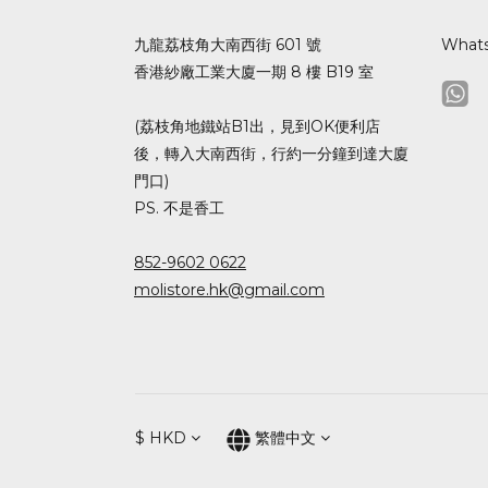
九龍荔枝角大南西街 601 號
What
香港紗廠工業大廈一期 8 樓 B19 室
(荔枝角地鐵站B1出，見到OK便利店
後，轉入大南西街，行約一分鐘到達大廈
門口)
PS. 不是香工
852-9602 0622
molistore.hk@gmail.com
$
HKD
繁體中文