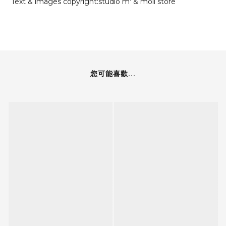
Text & images copyright:studio m' & moli store
您可能喜歡...