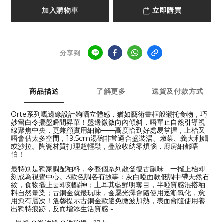
加入購物車
立即購買
分享到
商品描述
了解更多
送貨及付款方式
Orte系列嘅邊緣設計夠晒立體感，猶如藝術畫框般襯托食物，巧
妙留白令擺盤瞬間昇華！盤邊微微向內傾斜，唔單止自然引導視
線聚焦中央，更兼顧實用細節——高度恰到好處易掌握，上枱又
唔會佔太多空間，19.5cm湯碗非常適合盛裝湯、燉菜、義大利麵
或沙拉。陶瓷材質打理超輕鬆，疊放收納零煩惱，廚房細都唔
怕！
最特別是獨家調配釉料，令整個系列散發復古韻味，一擺上枱即
刻成為視覺中心。3款色調各有故事：灰白啞面款低調中帶天然石
紋，食物擺上去即刻醒神；土耳其藍鮮明奪目，半啞質感混搭釉
料自然暈染；古銅金就最玩味，金屬光澤會隨使用逐漸氧化，愈
用愈有層次！溫馨提示古銅金款避免微波加熱，表面會隨使用養
出獨特痕跡，反而增添生活質感～