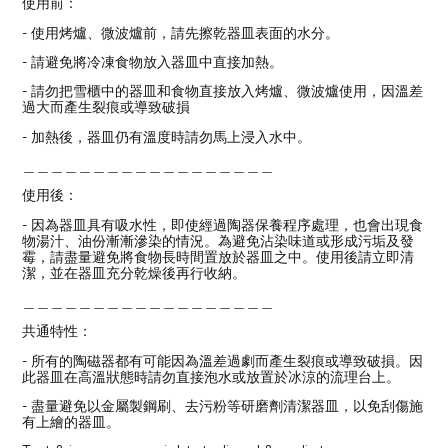
使用前：
- 使用烤爐、微波爐前，請先擦乾器皿表面的水分。
- 請避免將冷凍食物放入器皿中直接加熱。
- 請勿把雪櫃中的器皿和食物直接放入烤爐、微波爐使用，因溫差
過大而產生裂痕或導致破損
- 加熱後，器皿仍有溫度時請勿馬上浸入水中。
＿＿＿＿＿＿＿＿＿＿＿＿＿＿＿＿＿＿
使用後：
- 因為器皿具有吸水性，即使經過陶器保養程序處理，也會出現食
物湯汁、油份漸漸滲染的情況。為避免沾染味道或形成污垢及發
霉，請盡量避免將食物長時間置放於器皿之中。使用後請立即清
潔，並在器皿充分乾燥後再行收納。
＿＿＿＿＿＿＿＿＿＿＿＿＿＿＿＿＿＿
共通特性：
- 所有的陶磁器都有可能因為溫差過劇而產生裂痕或導致破損。因
此器皿在高溫狀態時請勿直接泡水或放置於冰涼的流理台上。
- 盡量避免以金屬製鋼刷、去污粉等研磨劑清潔器皿，以免刮傷施
有上繪的器皿。