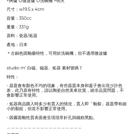
×烤爐 ○微波爐 ○洗碗機 ×明火
尺寸：w19.5 x 4cm
容量：350cc
重量：331g
原料：瓷器/炻器
產地：日本
＊古銅色因釉藥特性，可用於洗碗機，但不適用微波爐
studio m' 白磁、磁器、炻器 素材號碼７
特性：
- 器皿會有顏色不均的現象，有些器皿本身和蓋子會出現少許色
差，此乃原有特性，請以陶瓷自然美來欣賞，絕非品質問題，不
會影響正常使用。
- 炻器商品購入時多少有貫入的情況，貫入即「釉裂」器皿帶有細
小的裂紋，但並不影響正常使用。
- 因霧面釉性質表面會呈現現常針孔與鐵粉黑點。
＿＿＿＿＿＿＿＿＿＿＿＿＿＿＿＿＿＿