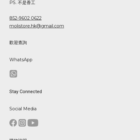
PS. 不是香工
852-9602 0622
molistore.hk@gmail.com
歡迎查詢
WhatsApp
Stay Connected
Social Media