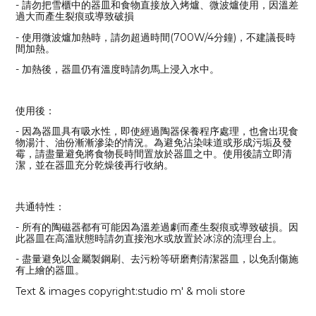
- 請勿把雪櫃中的器皿和食物直接放入烤爐、微波爐使用，因溫差
過大而產生裂痕或導致破損
- 使用微波爐加熱時，請勿超過時間(700W/4分鐘)，不建議長時
間加熱。
- 加熱後，器皿仍有溫度時請勿馬上浸入水中。
使用後：
- 因為器皿具有吸水性，即使經過陶器保養程序處理，也會出現食
物湯汁、油份漸漸滲染的情況。為避免沾染味道或形成污垢及發
霉，請盡量避免將食物長時間置放於器皿之中。使用後請立即清
潔，並在器皿充分乾燥後再行收納。
共通特性：
- 所有的陶磁器都有可能因為溫差過劇而產生裂痕或導致破損。因
此器皿在高溫狀態時請勿直接泡水或放置於冰涼的流理台上。
- 盡量避免以金屬製鋼刷、去污粉等研磨劑清潔器皿，以免刮傷施
有上繪的器皿。
Text & images copyright:studio m' & moli store