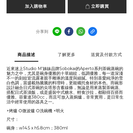
加入購物車
立即購買
分享到
商品描述
了解更多
送貨及付款方式
近來迷上Studio M'姊妹品牌Sobokai的Aperto系列茶碗蒸碗的
魅力之中，尤其是碗身優雅的十草細紋，低調優雅，每一道深淺
不一的刻紋皆流露著親手雕琢的溫度與細膩。特別喜愛純淨的雪
白色調，當盛載熱騰騰的料理時，更能襯托食材的本色。而碗形
設計融合日式茶碗的尖塔形含蓄線條，無論是用來蒸製茶碗蒸、
搭配日式茶漬飯，或是盛裝中式糖水、輕食沙拉，都顯得百搭而
優雅。容量達380cc，而且可放入蒸焗爐，非常實用，是日常生
活中經常使用的器具之一。
×烤爐 ○微波爐 ○洗碗機 ×明火
尺寸：
碗身：w14.5 x h5.8cm；380ml