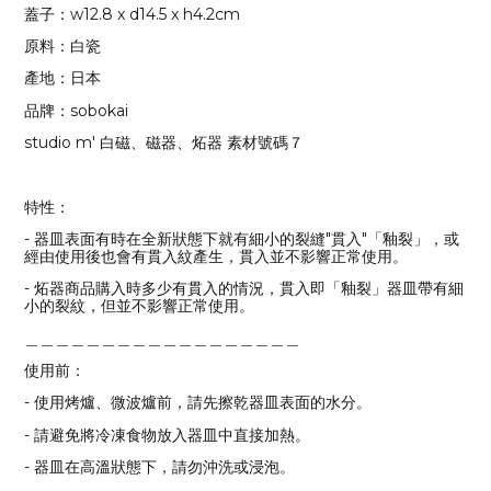
蓋子：w12.8 x d14.5 x h4.2cm
原料：白瓷
產地：日本
品牌：sobokai
studio m' 白磁、磁器、炻器 素材號碼７
特性：
- 器皿表面有時在全新狀態下就有細小的裂縫"貫入"「釉裂」，或
經由使用後也會有貫入紋產生，貫入並不影響正常使用。
- 炻器商品購入時多少有貫入的情況，貫入即「釉裂」器皿帶有細
小的裂紋，但並不影響正常使用。
＿＿＿＿＿＿＿＿＿＿＿＿＿＿＿＿＿＿
使用前：
- 使用烤爐、微波爐前，請先擦乾器皿表面的水分。
- 請避免將冷凍食物放入器皿中直接加熱。
- 器皿在高溫狀態下，請勿沖洗或浸泡。