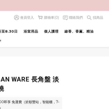
會員登入
購物車(0)
聯絡我們
找商品
至8.30日
浴室用品
個人護理
線香、香薫、精油
⟢
BAN WARE 長角盤 淡
燒
500即享 免運費（於順豐站，智能櫃，7-
）