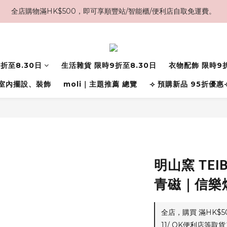
全店購物滿HK$500，即可享順豐站/智能櫃/便利店自取免運費。
折至8.30日
生活雜貨 限時9折至8.30日
衣物配飾 限時9折
室內擺設、裝飾
moli｜主題推薦 總覽
⟢ 預購新品 95折優惠
明山窯 TEI
青磁｜信樂
全店，購買 滿HK$
11/ OK便利店等取貨