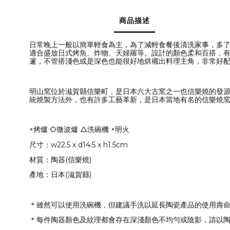
商品描述
日常晚上一般以簡單輕食為主，為了減輕食餐後清洗家事，多了
適合盛放日式烤魚、炸物、天婦羅等。設計的顏色柔和百搭，
邃，不管搭淺色或是深色也能很好地烘襯出料理主角，非常好
明山窯位於滋賀縣信樂町，是日本六大古窯之一也信樂燒的發源
統燒製方法外，也有許多工藝革新，是日本當地有名的信樂燒
×烤爐 ○微波爐 △洗碗機 ×明火
尺寸：w22.5 x d14.5 x h1.5cm
材質：陶器(信樂燒)
產地：日本(滋賀縣)
＊雖然可以使用洗碗機，但建議手洗以延長陶瓷產品的使用壽
＊每件陶器顏色及紋理都會存在深淺顏色不均勻或陰影，請以