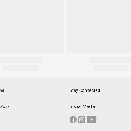
詢
Stay Connected
sApp
Social Media