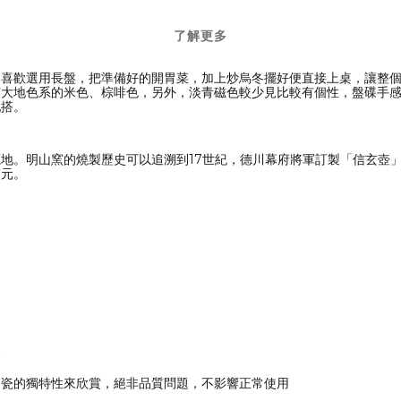
了解更多
喜歡選用長盤，把準備好的開胃菜，加上炒烏冬擺好便直接上桌，讓整個
有大地色系的米色、棕啡色，另外，淡青磁色較少見比較有個性，盤碟手
配搭。
地。明山窯的燒製歷史可以追溯到17世紀，德川幕府將軍訂製「信玄壺」
窯元。
命
陶瓷的獨特性來欣賞，絕非品質問題，不影響正常使用