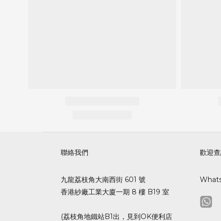
聯絡我們
歡迎查
九龍荔枝角大南西街 601 號
What
香港紗廠工業大廈一期 8 樓 B19 室
(荔枝角地鐵站B1出，見到OK便利店