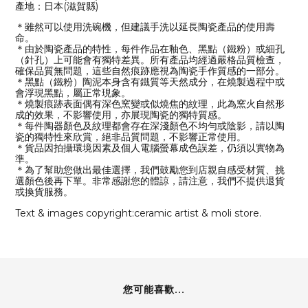
產地：日本(滋賀縣)
＊雖然可以使用洗碗機，但建議手洗以延長陶瓷產品的使用壽
命。
＊由於陶瓷產品的特性，每件作品在釉色、黑點（鐵粉）或細孔
（針孔）上可能會有獨特差異。所有產品均經過嚴格品質檢查，
確保品質無問題，這些自然痕跡應視為陶瓷手作質感的一部分。
＊黑點（鐵粉）陶泥本身含有鐵質等天然成分，在燒製過程中或
會浮現黑點，屬正常現象。
＊燒製痕跡表面偶有深色窯變或似燒焦的紋理，此為窯火自然形
成的效果，不影響使用，亦展現陶瓷的獨特質感。
＊每件陶器顏色及紋理都會存在深淺顏色不均勻或陰影，請以陶
瓷的獨特性來欣賞，絕非品質問題，不影響正常使用。
＊貨品因拍攝環境因素及個人電腦螢幕成色誤差，仍須以實物為
準。
＊為了幫助您做出最佳選擇，我們鼓勵您到店親自感受材質、挑
選顏色後再下單。非常感謝您的體諒，請注意，我們不提供退貨
或換貨服務。
Text & images copyright:ceramic artist & moli store.
您可能喜歡...