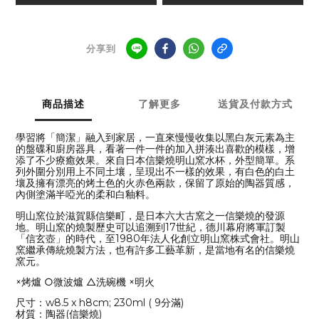
分享到
商品描述
了解更多
送貨及付款方式
學習將「簡潔」融入到家居，一直來慢慢收集以黑白灰元素為主
的盤碟和廚房器具，看著一件一件的加入拼湊出喜歡的模樣，增
添了不少療癒效果。來自日本信樂燒明山窯水杯，外型簡單。系
列外圍分別用上不同土壤，呈現出不一樣的效果，有白色的白土
壤及擁有漂亮的烤土色的火赤色兩款，保留了原始的陶器質感，
內側塗滿半啞光的柔和白釉料。
明山窯位於滋賀縣信樂町，是日本六大古窯之一信樂燒的發源
地。明山窯的燒製歷史可以追溯到17世紀，德川幕府將軍訂製
「信玄壺」的時代，至1980年法人化創立明山窯株式會社。明山
窯繼承傳統燒製方法，也有許多工藝革新，是當地有名的信樂燒
窯元。
×烤爐 ○微波爐 △洗碗機 ×明火
尺寸：w8.5 x h8cm; 230ml ( 9分滿)
材質：陶器(信樂燒)