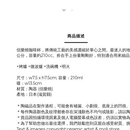
商品描述
信樂燒咖啡杯，將傳統工藝的美感濃縮於掌心之間。最迷人的地
公分，容量約210cc。拎在手上份量剛剛好，特別適合用來
×烤爐 ×微波爐 ×洗碗機 ×明火
尺寸：w7.5 x h7.5cm; 容量：210ml
碟：w13.5cm
材質：陶器 (信樂燒)
產地：日本(滋賀縣)
＊陶磁品在製作過程，可能會有補漏、小劃痕、底座上的凹痕、
＊每件陶器顏色及紋理都會存在深淺顏色不均勻或陰影，請以
＊貨品因拍攝環境因素及個人電腦螢幕成色誤差，仍須以實物
＊為了幫助您做出最佳選擇，我們鼓勵您到店親自感受材質、
Text & images copyright:ceramic artist & moli store