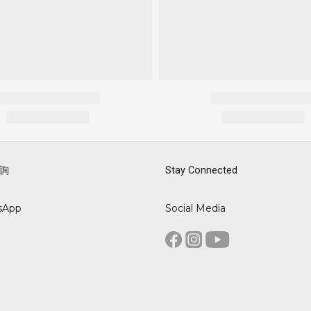
詢
Stay Connected
sApp
Social Media