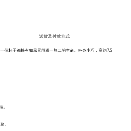
送貨及付款方式
個杯子都擁有如風景般獨一無二的生命。杯身小巧，高約7.5
理。
服務。