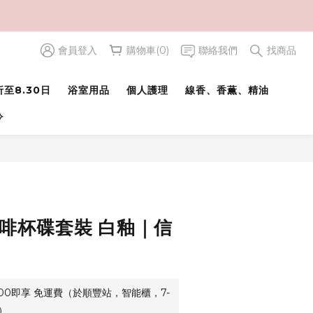
會員登入
購物車(0)
聯絡我們
找商品
至8.30日
浴室用品
個人護理
線香、香薫、精油
⟢
咖啡杯碟套裝 白釉｜信
500即享 免運費（於順豐站，智能櫃，7-
）