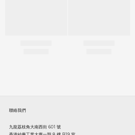
聯絡我們
九龍荔枝角大南西街 601 號
香港紗廠工業大廈一期 8 樓 B19 室