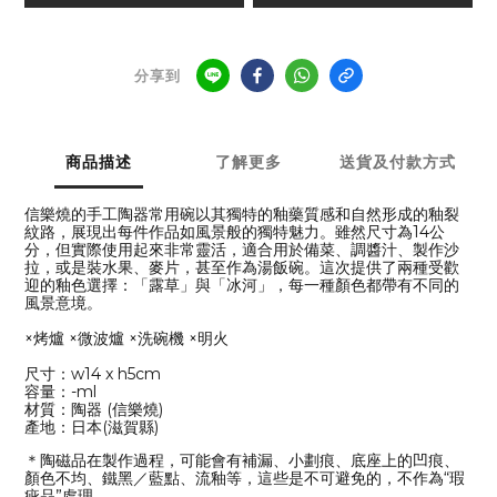
分享到
商品描述
了解更多
送貨及付款方式
信樂燒的手工陶器常用碗以其獨特的釉藥質感和自然形成的釉裂
紋路，展現出每件作品如風景般的獨特魅力。雖然尺寸為14公
分，但實際使用起來非常靈活，適合用於備菜、調醬汁、製作沙
拉，或是裝水果、麥片，甚至作為湯飯碗。這次提供了兩種受歡
迎的釉色選擇：「露草」與「冰河」，每一種顏色都帶有不同的
風景意境。
×烤爐 ×微波爐 ×洗碗機 ×明火
尺寸：w14 x h5cm
容量：-ml
材質：陶器 (信樂燒)
產地：日本(滋賀縣)
＊陶磁品在製作過程，可能會有補漏、小劃痕、底座上的凹痕、
顏色不均、鐵黑／藍點、流釉等，這些是不可避免的，不作為“瑕
疵品”處理。