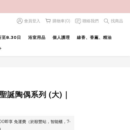
會員登入
購物車(0)
聯絡我們
找商品
至8.30日
浴室用品
個人護理
線香、香薫、精油
⟢
聖誕陶偶系列 (大)｜
500即享 免運費（於順豐站，智能櫃，7-
）