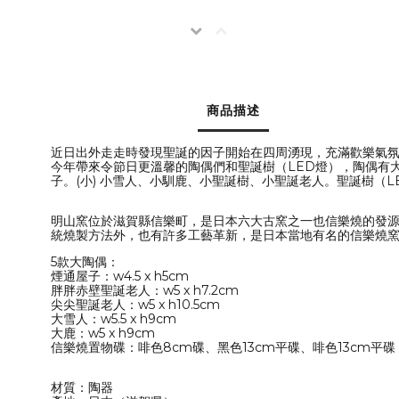
商品描述
近日出外走走時發現聖誕的因子開始在四周湧現，充滿歡樂氣
今年帶來令節日更溫馨的陶偶們和聖誕樹（LED燈），陶偶有大的
子。(小) 小雪人、小馴鹿、小聖誕樹、小聖誕老人。聖誕樹（
明山窯位於滋賀縣信樂町，是日本六大古窯之一也信樂燒的發源
統燒製方法外，也有許多工藝革新，是日本當地有名的信樂燒
5款大陶偶：
煙通屋子：w4.5 x h5cm
胖胖赤壁聖誕老人：w5 x h7.2cm
尖尖聖誕老人：w5 x h10.5cm
大雪人：w5.5 x h9cm
大鹿：w5 x h9cm
信樂燒置物碟：啡色8cm碟、黑色13cm平碟、啡色13cm平碟
材質：陶器