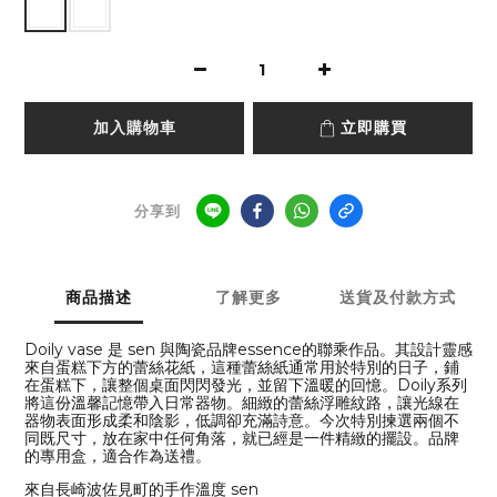
加入購物車
立即購買
分享到
商品描述
了解更多
送貨及付款方式
Doily vase 是 sen 與陶瓷品牌essence的聯乘作品。其設計靈感
來自蛋糕下方的蕾絲花紙，這種蕾絲紙通常用於特別的日子，鋪
在蛋糕下，讓整個桌面閃閃發光，並留下溫暖的回憶。Doily系列
將這份溫馨記憶帶入日常器物。細緻的蕾絲浮雕紋路，讓光線在
器物表面形成柔和陰影，低調卻充滿詩意。今次特別揀選兩個不
同既尺寸，放在家中任何角落，就已經是一件精緻的擺設。品牌
的專用盒，適合作為送禮。
來自長崎波佐見町的手作溫度 sen