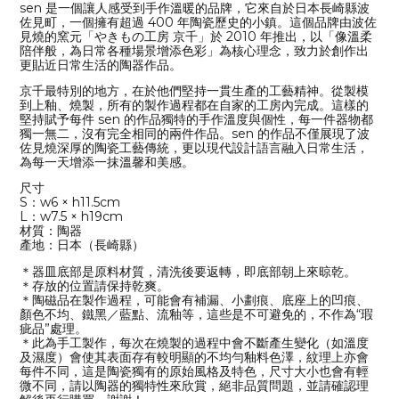
sen 是一個讓人感受到手作溫暖的品牌，它來自於日本長崎縣波
佐見町，一個擁有超過 400 年陶瓷歷史的小鎮。這個品牌由波佐
見燒的窯元「やきもの工房 京千」於 2010 年推出，以「像溫柔
陪伴般，為日常各種場景增添色彩」為核心理念，致力於創作出
更貼近日常生活的陶器作品。
京千最特別的地方，在於他們堅持一貫生產的工藝精神。從製模
到上釉、燒製，所有的製作過程都在自家的工房內完成。這樣的
堅持賦予每件 sen 的作品獨特的手作溫度與個性，每一件器物都
獨一無二，沒有完全相同的兩件作品。sen 的作品不僅展現了波
佐見燒深厚的陶瓷工藝傳統，更以現代設計語言融入日常生活，
為每一天增添一抹溫馨和美感。
尺寸
S：w6 × h11.5cm
L：w7.5 × h19cm
材質：陶器
產地：日本（長崎縣）
＊器皿底部是原料材質，清洗後要返轉，即底部朝上來晾乾。
＊存放的位置請保持乾爽。
＊陶磁品在製作過程，可能會有補漏、小劃痕、底座上的凹痕、
顏色不均、鐵黑／藍點、流釉等，這些是不可避免的，不作為“瑕
疵品”處理。
＊此為手工製作，每次在燒製的過程中會不斷產生變化（如溫度
及濕度）會使其表面存有較明顯的不均勻釉料色澤，紋理上亦會
每件不同，這是陶瓷獨有的原始風格及特色，尺寸大小也會有輕
微不同，請以陶器的獨特性來欣賞，絕非品質問題，並請確認理