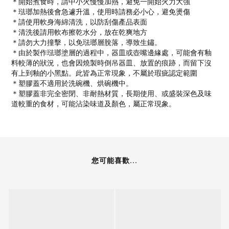
＊開始煮食時，請中小火慢慢加熱，避免一開始火力大強
＊琺瑯加熱後會急遽升溫，使用時請務必小心，避免燙傷
＊請使用軟身海綿清洗，以防刮傷產品表面
＊清洗後請用軟布擦乾水分，放在乾爽地方
＊請勿大力撞擊，以免琺瑯層脫落，導致生鏽。
＊由於製作琺瑯塗層的過程中，器皿或壺嘴邊緣處，可能會有釉
料較薄的狀況，也會因燒製時倒吊器皿、放置的痕跡，而留下沒
有上到釉的小黑點。此皆為正常現象，不屬於瑕疵認定範圍
＊塑膠蓋不適用於洗碗機、烘碗機中。
＊塑膠蓋非完全密閉、非耐熱材質，長期使用、或盛裝深色及味
道較重的食材，可能沾染味道及顏色，屬正常現象。
您可能喜歡...