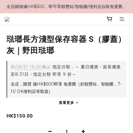
全店購物滿HK$500，即可享順豐站/智能櫃/便利店自取免運費。
琺瑯長方淺型保存容器 S（膠蓋）
灰｜野田琺瑯
至
08/31 16:00
截止
指定分類，～ 夏日優惠・延長優惠
至8.31日・指定分類 即享 9 折～
全店，購買 滿HK$500即享 免運費（於順豐站，智能櫃，7-
11/ OK便利店等取貨）
查看更多
HK$150.00