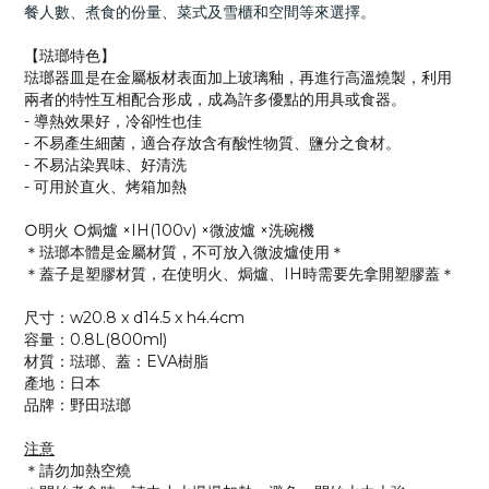
餐人數、煮食的份量、菜式及雪櫃和空間等來選擇。
【琺瑯特色】
琺瑯器皿是在金屬板材表面加上玻璃釉，再進行高溫燒製，利用
兩者的特性互相配合形成，成為許多優點的用具或食器。
- 導熱效果好，冷卻性也佳
- 不易產生細菌，​適合存放含有酸性物質、鹽分之食材。
- 不易沾染異味、好清洗
- 可用於直火、烤箱加熱
○明火 ○焗爐 ×IH(100v) ×微波爐 ×洗碗機
＊琺瑯本體是金屬材質，不可放入微波爐使用＊
＊蓋子是塑膠材質，在使明火、焗爐、IH時需要先拿開塑膠蓋＊
尺寸：w20.8 x d14.5 x h4.4cm
容量：0.8L(800ml)
材質：琺瑯、蓋：EVA樹脂
產地：日本
品牌：野田琺瑯
注意
＊請勿加熱空燒