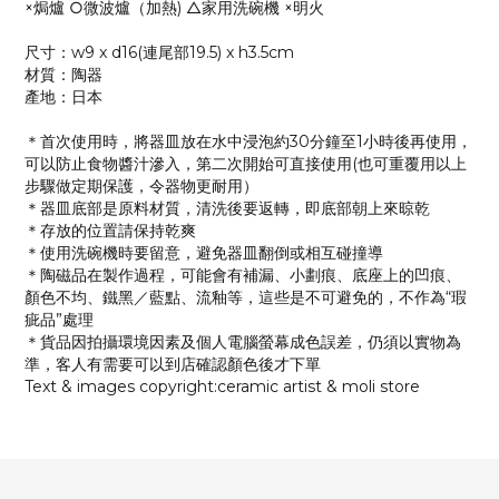
×焗爐 ○微波爐（加熱) △家用洗碗機 ×明火
尺寸：w9 x d16(連尾部19.5) x h3.5cm
材質：陶器
產地：日本
＊首次使用時，將器皿放在水中浸泡約30分鐘至1小時後再使用，
可以防止食物醬汁滲入，第二次開始可直接使用(也可重覆用以上
步驟做定期保護，令器物更耐用）
＊器皿底部是原料材質，清洗後要返轉，即底部朝上來晾乾
＊存放的位置請保持乾爽
＊使用洗碗機時要留意，避免器皿翻倒或相互碰撞導
＊陶磁品在製作過程，可能會有補漏、小劃痕、底座上的凹痕、
顏色不均、鐵黑／藍點、流釉等，這些是不可避免的，不作為“瑕
疵品”處理
＊貨品因拍攝環境因素及個人電腦螢幕成色誤差，仍須以實物為
準，客人有需要可以到店確認顏色後才下單
Text & images copyright:ceramic artist & moli store