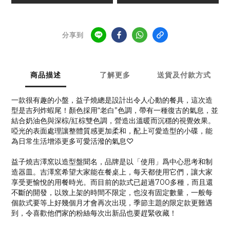
分享到
商品描述
了解更多
送貨及付款方式
一款很有趣的小盤，益子燒總是設計出令人心動的餐具，這次造
型是吉列炸蝦尾！顏色採用“老白”色調，帶有一種復古的氣息，並
結合奶油色與深棕/紅棕雙色調，營造出溫暖而沉穩的視覺效果。
啞光的表面處理讓整體質感更加柔和，配上可愛造型的小碟，能
為日常生活增添更多可愛活潑的氣息♡
益子燒吉澤窯以造型盤聞名，品牌是以「使用」爲中心思考和制
造器皿。吉澤窯希望大家能在餐桌上，每天都使用它們，讓大家
享受更愉悅的用餐時光。而目前的款式已超過700多種，而且還
不斷的開發，以致上架的時間不限定，也沒有固定數量，一般每
個款式要等上好幾個月才會再次出現，季節主題的限定款更難遇
到，令喜歡他們家的粉絲每次出新品也要趕緊收藏！