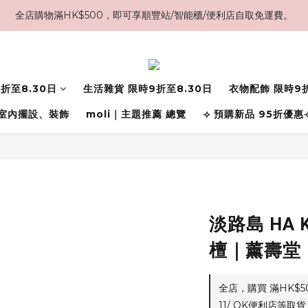
全店購物滿HK$500，即可享順豐站/智能櫃/便利店自取免運費。
折至8.30日
生活雜貨 限時9折至8.30日
衣物配飾 限時9折
室內擺設、裝飾
moli｜主題推薦 總覽
⟢ 預購新品 95折優惠
淡路島 HA 
檀｜薰壽堂
全店，購買 滿HK$
11/ OK便利店等取貨