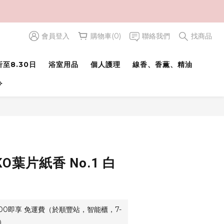
會員登入
購物車(0)
聯絡我們
找商品
至8.30日
浴室用品
個人護理
線香、香薫、精油
⟢
KO葉片紙香 No.1 白
500即享 免運費（於順豐站，智能櫃，7-
）