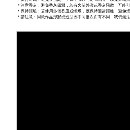
＊注意香灰
：避免香灰四濺，若有火苗外溢或香灰飛散，可能
＊保持距離
：若使用多個香皿或蠟燭，應保持適當距離，避免
＊
請注意：同款作品形狀或造型因不同批次而有不同，我們無