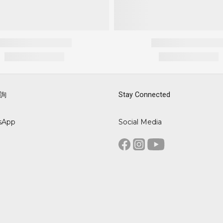
詢
Stay Connected
sApp
Social Media