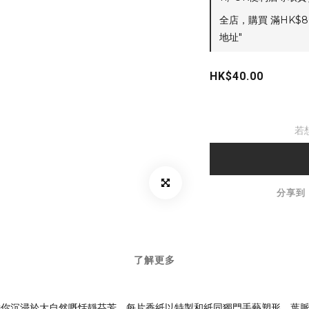
全店，購買 滿HK$8
地址"
HK$40.00
若
分享到
了解更多
帶你沉浸於大自然嘅恬靜芬芳。每片香紙以特製和紙同獨門手藝塑形，葉