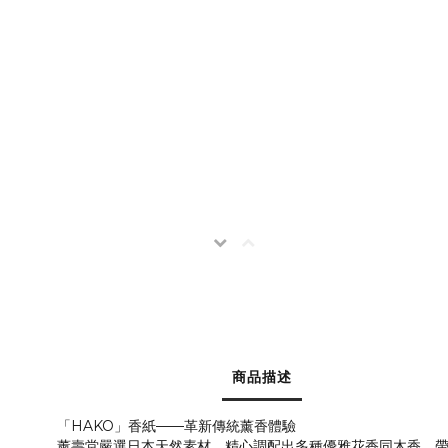
商品描述
「HAKO」香紙——革新傳統薰香體驗
薰壽堂嚴選日本天然素材，精心調配出多種優雅花香同木香，