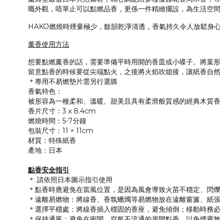
嘅外觀，唔單止可以點燃品香，更係一件精緻擺設，為生活空
HAKO燃燒時煙量極少，餘韻乾淨清透，香氣持久令人放鬆身心
薰香使用方法
想要點燃薰香的話，需要準備平時用開的香皿或小碟子。將葉
留意點香的時候要從尖端點火，之後將火焰吹熄後，讓紙香自
＊專用不易燃墊片需另行選購
香氣特色：
被形容為一種柔和、溫暖、甜美且具有柔滑般質感的經典木質
香片尺寸：3 x 8.4cm
燃燒時間：5-7分鐘
包裝尺寸：11 × 11cm
材質：特殊紙香
產地：日本
點香安全指引
＊ 請依照日本圖示指引使用
＊點香時應避免在當風位置，是因為風會導致火苗不穩定、閃
＊
遠離易燃物
：將線香、香氛蠟燭等易燃物放在遠離窗簾、紙
＊選擇平穩處
：將線香插入穩固的香座，避免傾倒；移動時務
＊保持通風
：避免在密閉、空氣不流通的房間點香，以免煙霧