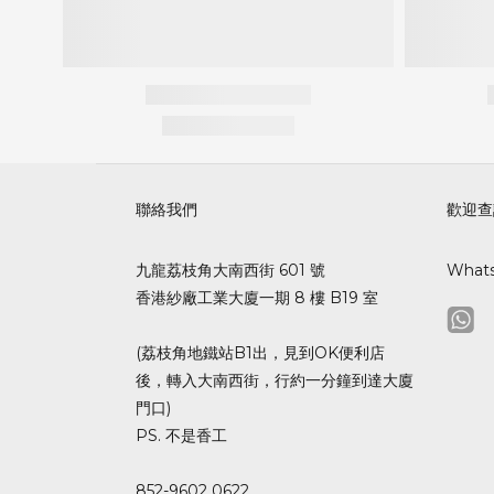
聯絡我們
歡迎查
九龍荔枝角大南西街 601 號
What
香港紗廠工業大廈一期 8 樓 B19 室
(荔枝角地鐵站B1出，見到OK便利店
後，轉入大南西街，行約一分鐘到達大廈
門口)
PS. 不是香工
852-9602 0622