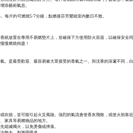
間增添藝術氣息。
。每片約可燃燒5-7分鐘，點燃後芬芳縈繞室內數日不散。
形香紙放置在專用不易燃墊片上，並確保下方使用防火容器，以確保安全
然慢慢燃燒殆盡！
香氣。是最受歡迎、最容易被大眾接受的香氣之一。與沈香的深邃不同，
爍或吹熄，並可能引起火災風險。強烈的氣流會使香灰飛散，或使火焰靠
張、家具等易燃物品的地方。
必先熄滅燭火，以免燙傷或摔落。
無法散去，刺激呼吸道。