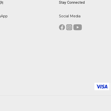
詢
Stay Connected
sApp
Social Media