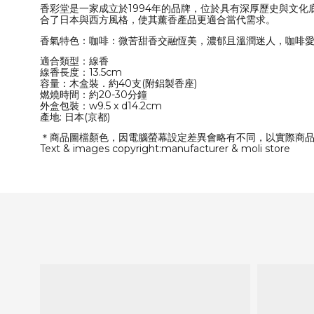
香彩堂是一家成立於1994年的品牌，位於具有深厚歷史與文
合了日本與西方風格，使其薰香產品更適合當代需求。
香氣特色：咖啡：微苦甜香交融恆美，濃郁且溫潤迷人，咖啡
適合類型：線香
線香長度：13.5cm
容量：木盒裝．約40支(附鋁製香座)
燃燒時間：約20-30分鐘
外盒包裝：w9.5 x d14.2cm
產地: 日本(京都)
＊商品圖檔顏色，因電腦螢幕設定差異會略有不同，以實際商
Text & images copyright:manufacturer & moli store