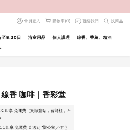
會員登入
購物車(0)
聯絡我們
找商品
立即購買
至8.30日
浴室用品
個人護理
線香、香薫、精油
⟢
 線香 咖啡｜香彩堂
500即享 免運費（於順豐站，智能櫃，7-
）
00即享 免運費 直送到 "辦公室／住宅