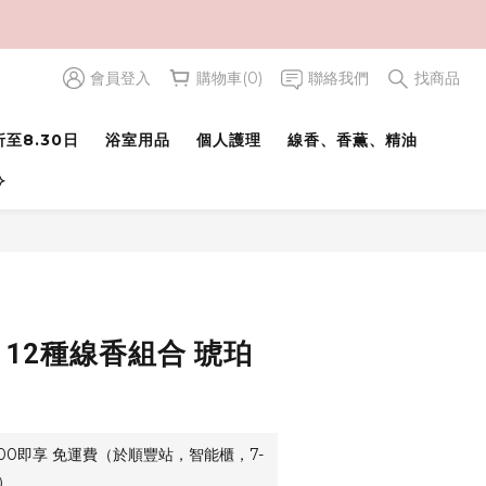
會員登入
購物車(0)
聯絡我們
找商品
立即購買
至8.30日
浴室用品
個人護理
線香、香薫、精油
⟢
 12種線香組合 琥珀
500即享 免運費（於順豐站，智能櫃，7-
）