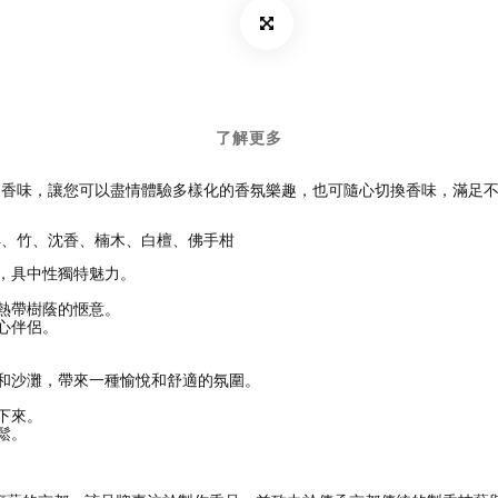
了解更多
同香味，讓您可以盡情體驗多樣化的香氛樂趣，也可隨心切換香味，滿足
。
洋、竹、沈香、楠木、白檀、佛手柑
次，具中性獨特魅力。
到熱帶樹蔭的愜意。
心伴侶。
浪和沙灘，帶來一種愉悅和舒適的氛圍。
下來。
鬆。