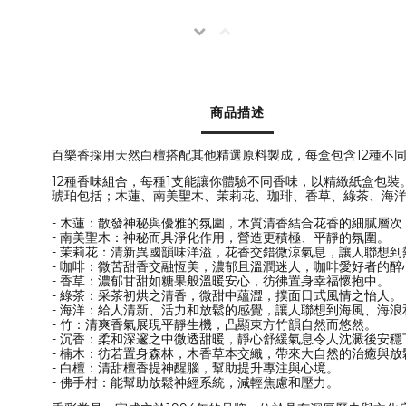
商品描述
百樂香採用天然白檀搭配其他精選原料製成，每盒包含12種不
12種香味組合，每種1支能讓你體驗不同香味，以精緻紙盒包裝
琥珀包括；木蓮、南美聖木、茉莉花、珈琲、香草、綠茶、海
- 木蓮：散發神秘與優雅的氛圍，木質清香結合花香的細膩層
- 南美聖木：神秘而具淨化作用，營造更積極、平靜的氛圍。
- 茉莉花：清新異國韻味洋溢，花香交錯微涼氣息，讓人聯想
- 咖啡：微苦甜香交融恆美，濃郁且溫潤迷人，咖啡愛好者的醉
- 香草：濃郁甘甜如糖果般溫暖安心，彷彿置身幸福懷抱中。
- 綠茶：采茶初烘之清香，微甜中蘊澀，撲面日式風情之怡人。
- 海洋：給人清新、活力和放鬆的感覺，讓人聯想到海風、海
- 竹：清爽香氣展現平靜生機，凸顯東方竹韻自然而悠然。
- 沉香：柔和深邃之中微透甜暖，靜心舒緩氣息令人沈澱後安穩
- 楠木：彷若置身森林，木香草本交織，帶來大自然的治癒與放
- 白檀：清甜檀香提神醒腦，幫助提升專注與心境。
- 佛手柑：能幫助放鬆神經系統，減輕焦慮和壓力。