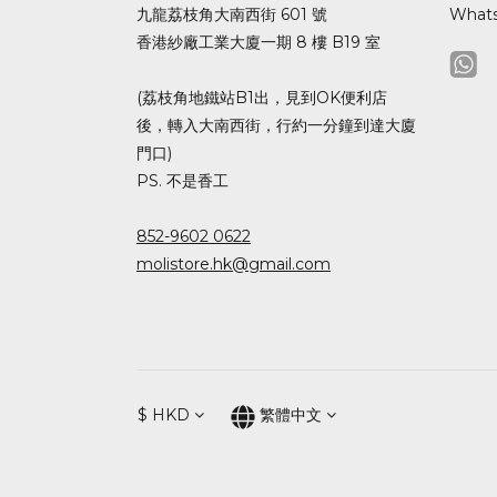
九龍荔枝角大南西街 601 號
What
香港紗廠工業大廈一期 8 樓 B19 室
(荔枝角地鐵站B1出，見到OK便利店
後，轉入大南西街，行約一分鐘到達大廈
門口)
PS. 不是香工
852-9602 0622
molistore.hk@gmail.com
$
HKD
繁體中文