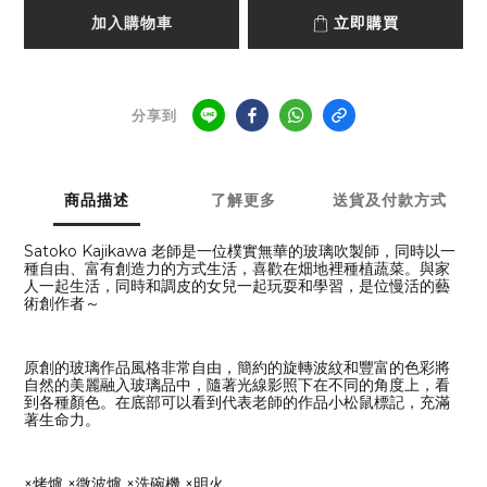
加入購物車
立即購買
分享到
商品描述
了解更多
送貨及付款方式
Satoko Kajikawa 老師是一位樸實無華的玻璃吹製師，同時以一
種自由、富有創造力的方式生活，喜歡在畑地裡種植蔬菜。與家
人一起生活，同時和調皮的女兒一起玩耍和學習，是位慢活的藝
術創作者～
原創的玻璃作品風格非常自由，簡約的旋轉波紋和豐富的色彩將
自然的美麗融入玻璃品中，隨著光線影照下在不同的角度上，看
到各種顏色。在底部可以看到代表老師的作品小松鼠標記，充滿
著生命力。
×烤爐 ×微波爐 ×洗碗機 ×明火