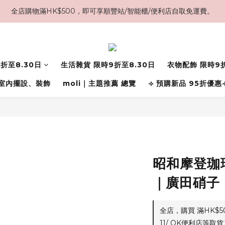
全店購物滿HK$500，即可享順豐站/智能櫃/便利店自取免運費。
折至8.30日
生活雜貨 限時9折至8.30日
衣物配飾 限時9折
室內擺設、裝飾
moli｜主題推薦 總覽
⟢ 預購新品 95折優惠
昭和摩登珈琲
｜廣田硝子
全店，購買 滿HK$
11/ OK便利店等取貨