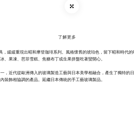
了解更多
模具，緩緩重現出昭和摩登珈琲系列。風格懷舊的琥珀色，留下昭和時代
刨冰、果凍、芭菲雪糕、焦糖布丁或生果拼盤吃著蠻開心。
造商之一，近代從歐洲傳入的玻璃製造工藝與日本美學相融合，產生了獨特
室內裝飾相協調的產品。延繼日本傳統的手工藝玻璃製品。