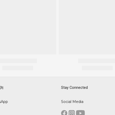
詢
Stay Connected
sApp
Social Media