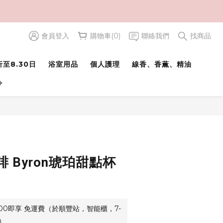
會員登入
購物車(0)
聯絡我們
找商品
立即購買
至8.30日
浴室用品
個人護理
線香、香薫、精油
⟢
 Byron琥珀甜點杯
500即享 免運費（於順豐站，智能櫃，7-
）