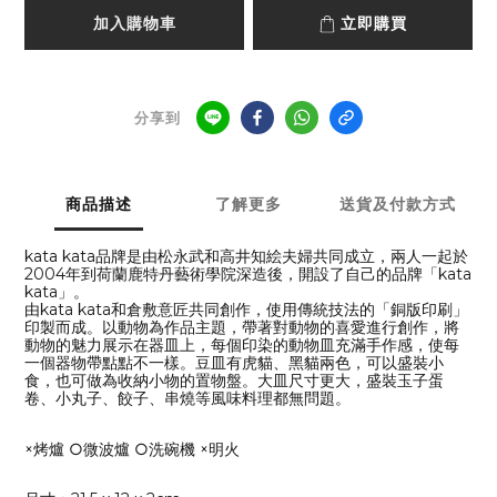
加入購物車
立即購買
分享到
商品描述
了解更多
送貨及付款方式
kata kata品牌是由松永武和高井知絵夫婦共同成立，兩人一起於
2004年到荷蘭鹿特丹藝術學院深造後，開設了自己的品牌「kata
kata」。
由kata kata和倉敷意匠共同創作，使用傳統技法的「銅版印刷」
印製而成。以動物為作品主題，帶著對動物的喜愛進行創作，將
動物的魅力展示在器皿上，每個印染的動物皿充滿手作感，使每
一個器物帶點點不一樣。豆皿有虎貓、黑貓兩色，可以盛裝小
食，也可做為收納小物的置物盤。大皿尺寸更大，盛裝玉子蛋
卷、小丸子、餃子、串燒等風味料理都無問題。
×烤爐 ○微波爐 ○洗碗機 ×明火