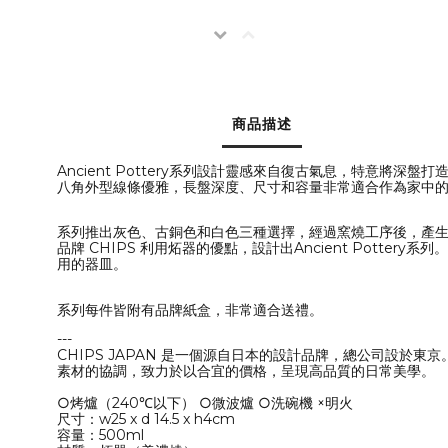
商品描述
Ancient Pottery系列設計靈感來自復古氣息，特意
八角外型線條優雅，長盤深度、尺寸和容量非常適合作為家中
系列推出灰色、古銅色和白色三種選擇，經過窯燒工序後，產
品牌 CHIPS 利用炻器的優點，設計出Ancient Pot
用的器皿。
系列每件皆附有品牌紙盒，非常適合送禮。
---
CHIPS JAPAN 是一個源自日本的設計品牌，總公司設
素材的協調，致力於以合宜的價格，呈現高品質的日常美學。
○烤爐（240℃以下） ○微波爐 ○洗碗機 ×明火
尺寸：w25 x d 14.5 x h4cm
容量：500ml