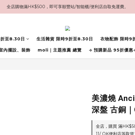
全店購物滿HK$500，即可享順豐站/智能櫃/便利店自取免運費。
折至8.30日
生活雜貨 限時9折至8.30日
衣物配飾 限時9折
室內擺設、裝飾
moli｜主題推薦 總覽
⟢ 預購新品 95折優惠
美濃燒 Anci
深盤 古銅｜C
全店，購買 滿HK$
11/ OK便利店等取貨