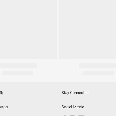
詢
Stay Connected
sApp
Social Media