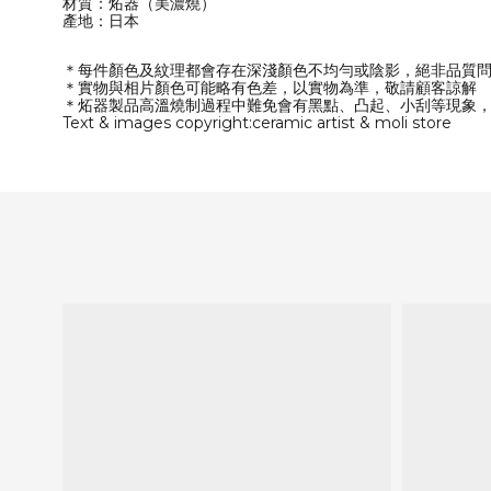
材質：炻器（美濃燒）
產地：日本
＊每件顏色及紋理都會存在深淺顏色不均勻或陰影，絕非品質
＊實物與相片顏色可能略有色差，以實物為準，敬請顧客諒解
＊炻器製品高溫燒制過程中難免會有黑點、凸起、小刮等現象
Text & images copyright:ceramic artist & moli store