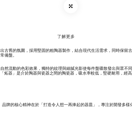
了解更多
將深盤打造出古舊的氛圍，採用堅固的粗陶器製作，結合現代生活需求，同時保
的常備盤。
生自然流動的色彩效果，獨特的紋理與細膩光影使每件盤碟散發出與眾不
tery系列。「炻器」是介於陶器與瓷器之間的陶瓷器，吸水率較低，堅硬耐
於東京。品牌的核心精神在於「打造令人想一再捧起的器皿」，專注於開發多