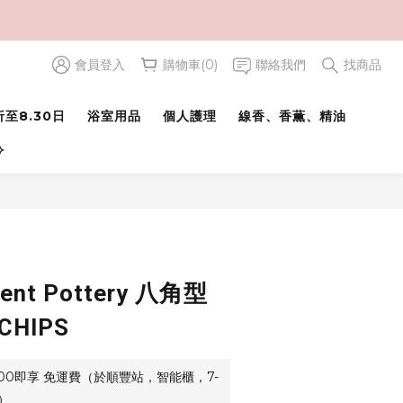
會員登入
購物車(0)
聯絡我們
找商品
立即購買
至8.30日
浴室用品
個人護理
線香、香薫、精油
⟢
ent Pottery 八角型
HIPS
500即享 免運費（於順豐站，智能櫃，7-
）