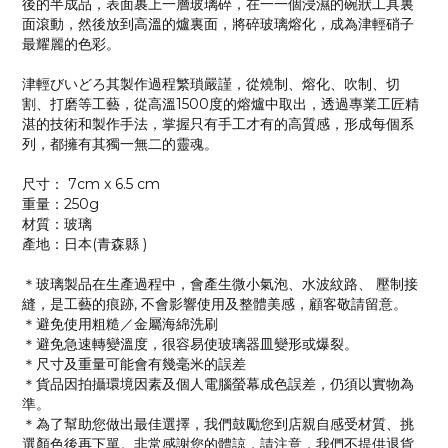
後的半成品，表面裹上一層玻璃碎，在一一個浸濕的碗狀工具裏
面滾動，然後放到高溫的爐裏面，將碎玻璃熔化，成為津輕硝子
最耀麗的色彩。
津輕びいどろ其製作過程繁瑣嚴謹，從燒制、熔化、吹制、切
割、打磨等工藝，從高溫1500度的熔爐中取出，透過專業工匠精
湛的技術和製作手法，掌握只有手工才有的高質感，形成每個系
列，都擁有其獨一無二的靈魂。
尺寸： 7cm x 6.5 cm
重量：250g
材質：玻璃
產地：日本(青森縣 )
＊玻璃製品在生產過程中，會產生微小氣泡、水波紋路、 壓制接
縫，是工藝的痕跡, 不會影響使用及整體美感，顧客敬請留意。
＊避免使用粗糙／金屬海綿洗刷
＊避免急速轉變溫度，很容易使玻璃器皿變形或爆裂。
＊尺寸及重量可能會有幾毫米的誤差
＊貨品因拍攝環境因素及個人電腦螢幕成色誤差，仍須以實物為
準。
＊為了幫助您做出最佳選擇，我們鼓勵您到店親自感受材質、挑
選顏色後再下單。非常感謝您的體諒，請注意，我們不提供退貨