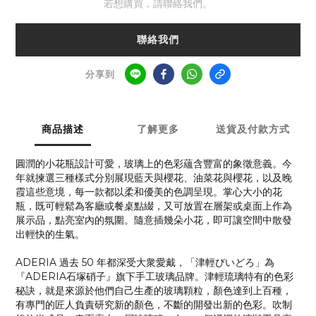
若想購買，請聯絡我們。
聯絡我們
分享到
商品描述
了解更多
送貨及付款方式
圓潤的小花瓶設計可愛，玻璃上的色彩蘊含豐富的象徵意義。今
年就揀選三種樣式分別展現藍天與櫻花、油菜花與櫻花，以及晚
霞這些意境，每一款都以柔和優美的色調呈現。掌心大小的花
瓶，既可輕鬆為客廳或餐桌點綴，又可放置在層架或桌面上作為
展示品，點亮室內的氛圍。隨意插幾朵小花，即可讓空間中散發
出輕快的生氣。
ADERIA 過去 50 年都深受大衆愛戴，「津輕びいどろ」為
『ADERIA石塚硝子』旗下手工玻璃品牌。津輕琉璃特有的色彩
秘訣，就是來源於他們自己生產的玻璃顆粒，顏色達到上百種，
有專門的匠人負責研究新的顏色，不斷的開發出新的色彩。吹制