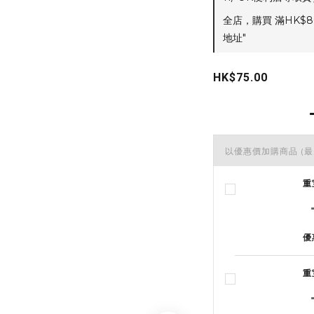
全店，購買 滿HK$8
地址"
HK$75.00
以優惠價加購商品
(最
重
優
重