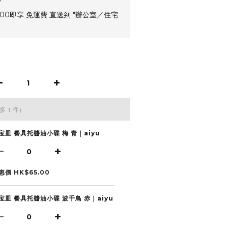
00即享 免運費 直送到 "辦公室／住宅
多 1 件)
宝皿 餐具托醬油小碟 梅 青｜aiyu
惠價 HK$65.00
宝皿 餐具托醬油小碟 波千鳥 赤｜aiyu