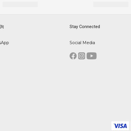
詢
Stay Connected
sApp
Social Media