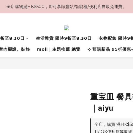
全店購物滿HK$500，即可享順豐站/智能櫃/便利店自取免運費。
折至8.30日
生活雜貨 限時9折至8.30日
衣物配飾 限時9折
室內擺設、裝飾
moli｜主題推薦 總覽
⟢ 預購新品 95折優惠
重宝皿 餐具
｜aiyu
全店，購買 滿HK$
11/ OK便利店等取貨