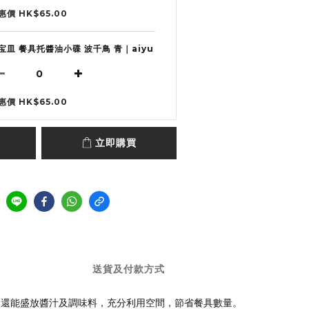
惠價 HK$65.00
宝皿 餐具托醬油小碟 波千鳥 青｜aiyu
惠價 HK$65.00
立即購買
送貨及付款方式
，還能盛放醬汁及調味料，充分利用空間，節省餐具數量。