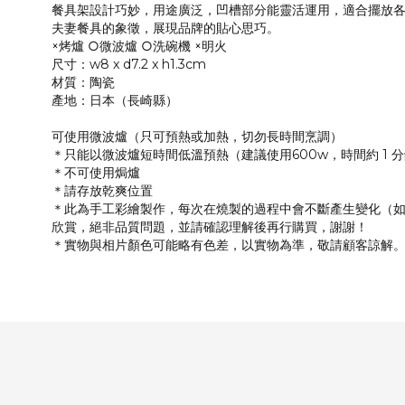
餐具架設計巧妙，用途廣泛，凹槽部分能靈活運用，適合擺放
夫妻餐具的象徵，展現品牌的貼心思巧。
×烤爐 ○微波爐 ○洗碗機 ×明火
尺寸：w8 x d7.2 x h1.3cm
材質：陶瓷
產地：日本（長崎縣）
可使用微波爐（只可預熱或加熱，切勿長時間烹調）
＊只能以微波爐短時間低溫預熱（建議使用600w，時間約 1 
＊不可使用焗爐
＊請存放乾爽位置
＊此為手工彩繪製作，每次在燒製的過程中會不斷產生變化（
欣賞，絕非品質問題，並請確認理解後再行購買，謝謝！
＊實物與相片顏色可能略有色差，以實物為準，敬請顧客諒解