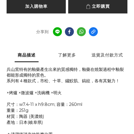
加入購物車
立即購買
分享到
商品描述
了解更多
送貨及付款方式
兵山窯特有的釉藥產生出來的質感獨特，釉藥在燒製過程中釉裂
都能形成獨特的景色。
系列有４種款式，市松、十草、鏽鮫肌、鎬紋，各有其魅力！
×烤爐 ×微波爐 ×洗碗機 ×明火
尺寸：
w
7.4-11
x h9.8
cm;
容量：26
0
ml
重量：251
g
材質：陶器 (美濃燒)
產地：日本(岐阜県)