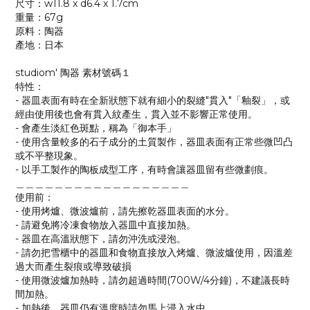
尺寸：w11.8 x d6.4 x 1.7cm
重量：67g
原料：陶器
產地：日本
studiom' 陶器 素材號碼１
特性：
- 器皿表面有時在全新狀態下就有細小的裂縫"貫入"「釉裂」，或
經由使用後也會有貫入紋產生，貫入並不影響正常使用。
- 會產生淡紅色斑點，稱為「御本手」
- 使用含量較多的石子成分的土質製作，器皿表面有正常些微凹凸
或不平整現象。
- 以手工製作的陶板成型工序，有時會讓器皿留有些微劃痕。
＿＿＿＿＿＿＿＿＿＿＿＿＿＿＿＿＿＿
使用前：
- 使用烤爐、微波爐前，請先擦乾器皿表面的水分。
- 請避免將冷凍食物放入器皿中直接加熱。
- 器皿在高溫狀態下，請勿沖洗或浸泡。
- 請勿把雪櫃中的器皿和食物直接放入烤爐、微波爐使用，因溫差
過大而產生裂痕或導致破損
- 使用微波爐加熱時，請勿超過時間(700W/4分鐘)，不建議長時
間加熱。
- 加熱後，器皿仍有溫度時請勿馬上浸入水中。