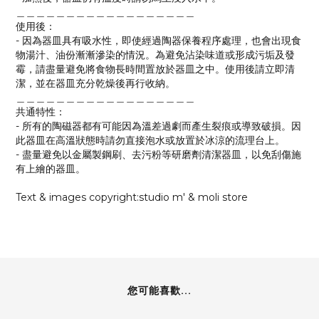
＿＿＿＿＿＿＿＿＿＿＿＿＿＿＿＿＿＿
使用後：
- 因為器皿具有吸水性，即使經過陶器保養程序處理，也會出現食
物湯汁、油份漸漸滲染的情況。為避免沾染味道或形成污垢及發
霉，請盡量避免將食物長時間置放於器皿之中。使用後請立即清
潔，並在器皿充分乾燥後再行收納。
＿＿＿＿＿＿＿＿＿＿＿＿＿＿＿＿＿＿
共通特性：
- 所有的陶磁器都有可能因為溫差過劇而產生裂痕或導致破損。因
此器皿在高溫狀態時請勿直接泡水或放置於冰涼的流理台上。
- 盡量避免以金屬製鋼刷、去污粉等研磨劑清潔器皿，以免刮傷施
有上繪的器皿。
Text & images copyright:studio m' & moli store
您可能喜歡...