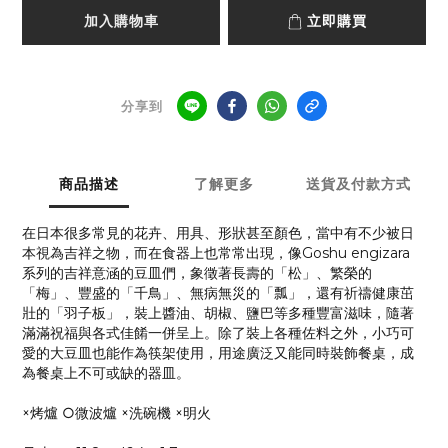
加入購物車
立即購買
分享到
商品描述
了解更多
送貨及付款方式
在日本很多常見的花卉、用具、形狀甚至顏色，當中有不少被日
本視為吉祥之物，而在食器上也常常出現，像Goshu engizara
系列的吉祥意涵的豆皿們，象徵著長壽的「松」、繁榮的
「梅」、豐盛的「千鳥」、無病無災的「瓢」，還有祈禱健康茁
壯的「羽子板」，裝上醬油、胡椒、鹽巴等多種豐富滋味，隨著
滿滿祝福與各式佳餚一併呈上。除了裝上各種佐料之外，小巧可
愛的大豆皿也能作為筷架使用，用途廣泛又能同時裝飾餐桌，成
為餐桌上不可或缺的器皿。
×烤爐 ○微波爐 ×洗碗機 ×明火