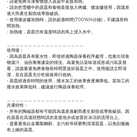
- 請避免將冷凍食物放入器皿中直接加熱。
- 請勿把雪櫃中的器皿和食物直接放入烤爐、微波爐使用，因溫差
過大而產生裂痕或導致破損。
- 使用微波爐加熱時，請勿超過時間(700W/4分鐘)，不建議長時
間加熱。
- 加熱後，器皿仍有溫度時請勿馬上浸入水中。
＿＿＿＿＿＿＿＿＿＿＿＿＿＿＿＿＿＿
使用後：
- 因為器皿具有吸水性，即使經過陶器保養程序處理，也會出現食
物湯汁、油份漸漸滲染的情況。為避免沾染味道或形成污垢及發
霉，請盡量避免將食物長時間置放於器皿之中。使用後請立即清
潔，並在器皿充分乾燥後再行收納。
- 器皿經過長時間的使用，撥水加工的效果會逐漸降低。當加工的
撥水效果降低時，建議進行陶器保養程序。
＿＿＿＿＿＿＿＿＿＿＿＿＿＿＿＿＿＿
共通特性：
- 所有的陶磁器都有可能因為溫差過劇而產生裂痕或導致破損。因
此器皿在高溫狀態時請勿直接泡水或放置於冰涼的流理台上。
- 盡量避免以金屬製鋼刷、去污粉等研磨劑清潔器皿，以免刮傷施
有上繪的器皿。
＿＿＿＿＿＿＿＿＿＿＿＿＿＿＿＿＿＿