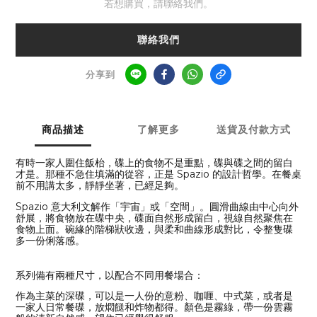
若想購買，請聯絡我們。
聯絡我們
分享到
商品描述
了解更多
送貨及付款方式
有時一家人圍住飯枱，碟上的食物不是重點，碟與碟之間的留白
才是。那種不急住填滿的從容，正是 Spazio 的設計哲學。在餐桌
前不用講太多，靜靜坐著，已經足夠。
Spazio 意大利文解作「宇宙」或「空間」。圓滑曲線由中心向外
舒展，將食物放在碟中央，碟面自然形成留白，視線自然聚焦在
食物上面。碗緣的階梯狀收邊，與柔和曲線形成對比，令整隻碟
多一份俐落感。
系列備有兩種尺寸，以配合不同用餐場合：
作為主菜的深碟，可以是一人份的意粉、咖喱、中式菜，或者是
一家人日常餐碟，放燜餸和炸物都得。顏色是霧綠，帶一份雲霧