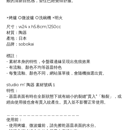
般的清新自然感，望住已經覺得舒服。
×烤爐 ○微波爐 ○洗碗機 ×明火
尺寸：w24 x h5.8cm;1250cc
材質：陶器
產地：日本
品牌：sobokai
標註：
- 素材本身的特性，令盤碟邊緣呈現出焦痕效果
- 有流釉、顏色不均等器皿特色
- 每隻流釉、顏色不同，網站落單後，會隨機抽選出貨。
studio m' 陶器 素材號碼１
特性：
- 器皿表面有時在全新狀態下就有細小的裂縫"貫入"「釉裂」，或
經由使用後也會有貫入紋產生。貫入並不影響正常使用。
＿＿＿＿＿＿＿＿＿＿＿＿＿＿＿＿＿＿
使用前：
- 使用烤爐、微波爐前，請先擦乾器皿表面的水分。