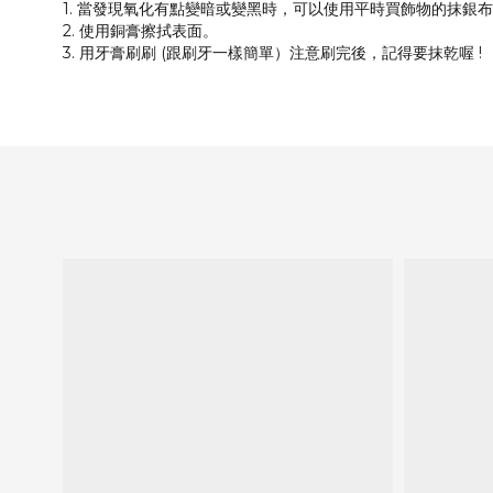
1. 當發現氧化有點變暗或變黑時，可以使用平時買飾物的抹銀
2. 使用銅膏擦拭表面。
3. 用牙膏刷刷 (跟刷牙一樣簡單）注意刷完後，記得要抹乾喔 !