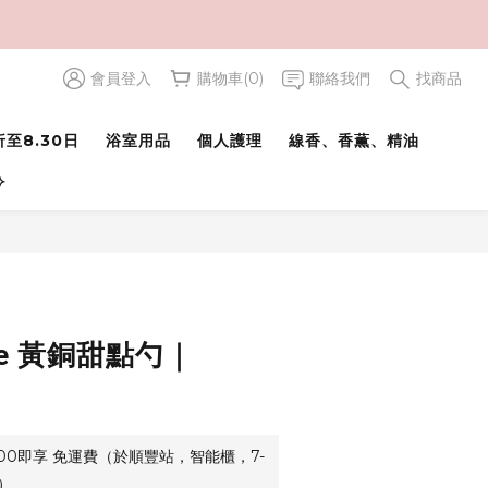
會員登入
購物車(0)
聯絡我們
找商品
立即購買
至8.30日
浴室用品
個人護理
線香、香薫、精油
⟢
ase 黃銅甜點勺｜
500即享 免運費（於順豐站，智能櫃，7-
）