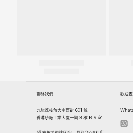
聯絡我們
歡迎查
九龍荔枝角大南西街 601 號
What
香港紗廠工業大廈一期 8 樓 B19 室
(荔枝角地鐵站B1出，見到OK便利店