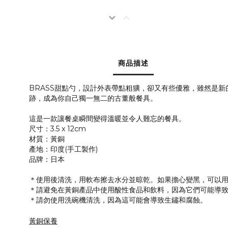
商品描述
BRASS甜點勺，設計外表帶點粗獷，卻又有些優雅，雖然是
跡，成為你自己獨一無二的古董般餐具。
這是一款讓餐桌瞬間變得溫暖並令人難忘的餐具。
尺寸：3.5 x 12cm
材質：黃銅
產地：印度(手工製作)
品牌：日本
＊使用後清洗，用軟布擦去水分並晾乾。如果擔心變黑，可以
＊請避免在黃銅產品中使用酸性食品和飲料，因為它們可能導
＊請勿使用洗碗機清洗，因為這可能會導致生鏽和腐蝕。
黃銅保養