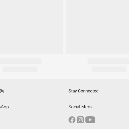
詢
Stay Connected
sApp
Social Media