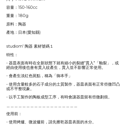
容量：150-160cc
重量：180g
原料：陶器
產地：日本(愛知縣)
studiom' 陶器 素材號碼１
特性：
- 器皿表面有時在全新狀態下就有細小的裂縫"貫入"「釉裂」，或
經由使用後也會有貫入紋產生，貫入並不影響正常使用。
- 會產生淡紅色斑點，稱為「御本手」
- 使用含量較多的石子成分的土質製作，器皿表面有正常些微凹凸
或不平整現象。
- 以手工製作的陶板成型工序，有時會讓器皿留有些微劃痕。
＿＿＿＿＿＿＿＿＿＿＿＿＿＿＿＿＿＿
使用前：
- 使用烤爐、微波爐前，請先擦乾器皿表面的水分。