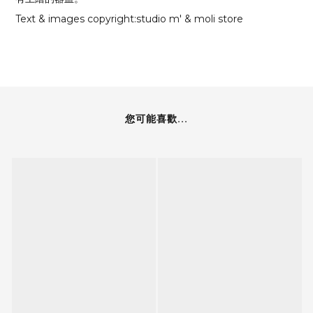
Text & images copyright:studio m' & moli store
您可能喜歡...