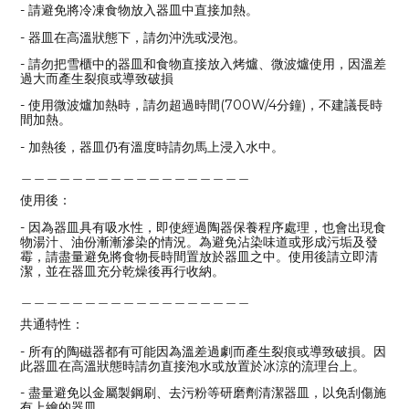
- 請避免將冷凍食物放入器皿中直接加熱。
- 器皿在高溫狀態下，請勿沖洗或浸泡。
- 請勿把雪櫃中的器皿和食物直接放入烤爐、微波爐使用，因溫差
過大而產生裂痕或導致破損
- 使用微波爐加熱時，請勿超過時間(700W/4分鐘)，不建議長時
間加熱。
- 加熱後，器皿仍有溫度時請勿馬上浸入水中。
＿＿＿＿＿＿＿＿＿＿＿＿＿＿＿＿＿＿
使用後：
- 因為器皿具有吸水性，即使經過陶器保養程序處理，也會出現食
物湯汁、油份漸漸滲染的情況。為避免沾染味道或形成污垢及發
霉，請盡量避免將食物長時間置放於器皿之中。使用後請立即清
潔，並在器皿充分乾燥後再行收納。
＿＿＿＿＿＿＿＿＿＿＿＿＿＿＿＿＿＿
共通特性：
- 所有的陶磁器都有可能因為溫差過劇而產生裂痕或導致破損。因
此器皿在高溫狀態時請勿直接泡水或放置於冰涼的流理台上。
- 盡量避免以金屬製鋼刷、去污粉等研磨劑清潔器皿，以免刮傷施
有上繪的器皿。