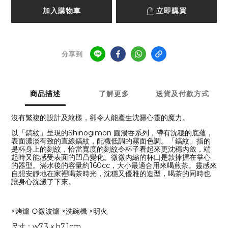
加入購物車
立即購買
分享到
商品描述
了解更多
送貨及付款方式
沒有繁複的設計及紋樣，卻令人能產生沈澱心靈的魔力。
以「鎬紋」呈現的Shinogimon 圓湯吞系列，帶有沈穩的底蘊，
表面濃淡有致的直線鎬紋，配襯低調的霧面色調。「鎬紋」指的
是杯身上的刻紋，恰當寬度的刻紋令杯子看起來更沈穩內斂，端
起時又能感受表面的凹凸變化。微微內縮的杯口是款捧握在掌心
的器型。滿水後的容量約160cc，大小最適合用來喝煎茶。靈感來
自想安靜地在家裡喝茶時光，沈穩又優雅的造型，喝茶的同時也
讓身心沈澱了下來。
×烤爐 ○微波爐 ×洗碗機 ×明火
尺寸：w7.3 x h7.1cm