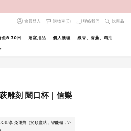
會員登入
購物車(0)
聯絡我們
找商品
至8.30日
浴室用品
個人護理
線香、香薫、精油
⟢
青萩雕刻 闊口杯｜信樂
500即享 免運費（於順豐站，智能櫃，7-
）