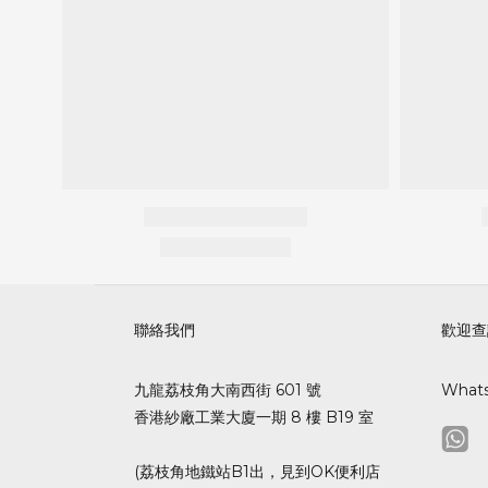
聯絡我們
歡迎查
九龍荔枝角大南西街 601 號
What
香港紗廠工業大廈一期 8 樓 B19 室
(荔枝角地鐵站B1出，見到OK便利店