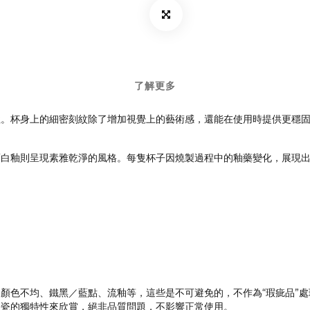
了解更多
。杯身上的細密刻紋除了增加視覺上的藝術感，還能在使用時提供更穩固的
而白釉則呈現素雅乾淨的風格。每隻杯子因燒製過程中的釉藥變化，展現
顏色不均、鐵黑／藍點、流釉等，這些是不可避免的，不作為“瑕疵品”處
陶瓷的獨特性來欣賞，絕非品質問題，不影響正常使用。