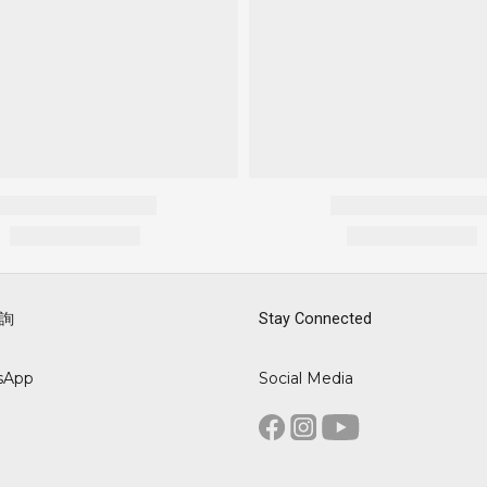
詢
Stay Connected
sApp
Social Media