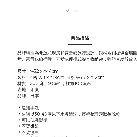
商品描述
品牌特別為開放式廚房和露營或旅行設計，頂端兩側提供金屬
烤、露營或旅行時，可變成便攜式餐具收納袋，輕巧且易於放
尺寸：w32 x h44cm
袋格：4格 w8 x h19cm ; 8格 w3.7 x h12cm
材質：50%麻／50%棉；裡布100%綿
產地：印度
品牌：日本
＊建議手洗
＊建議以30-40度以下水溫清洗，輕輕整理形狀後晾乾
＊可以低溫熨燙
＊不要烘乾
＊不要漂白