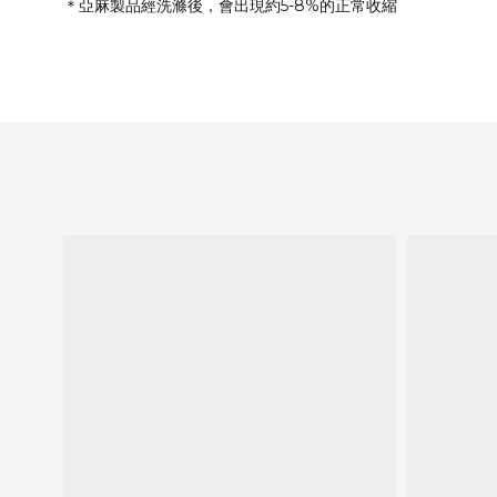
＊亞麻製品經洗滌後，會出現約5-8%的正常收縮