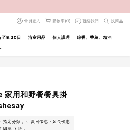
會員登入
購物車(0)
聯絡我們
找商品
立即購買
至8.30日
浴室用品
個人護理
線香、香薫、精油
⟢
ease 家用和野餐餐具掛
hesay
止
指定分類，～ 夏日優惠・延長優惠
 即享 9 折～