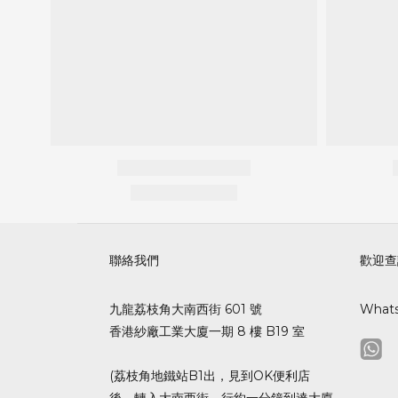
聯絡我們
歡迎查
九龍荔枝角大南西街 601 號
What
香港紗廠工業大廈一期 8 樓 B19 室
(荔枝角地鐵站B1出，見到OK便利店