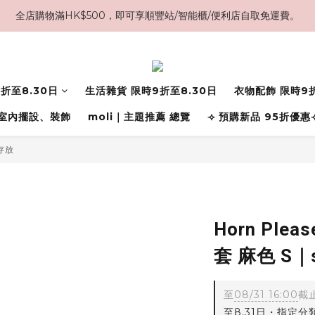
全店購物滿HK$500，即可享順豐站/智能櫃/便利店自取免運費。
折至8.30日
生活雜貨 限時9折至8.30日
衣物配飾 限時9折
室內擺設、裝飾
moli｜主題推薦 總覽
⟢ 預購新品 95折優惠
存放
Horn Pl
套 麻色 S｜s
至
08/31 16:00
截
至8.31日・指定分類