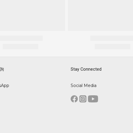
詢
Stay Connected
sApp
Social Media