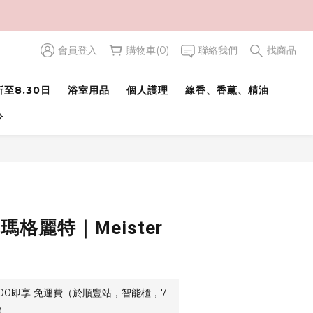
會員登入
購物車(0)
聯絡我們
找商品
立即購買
至8.30日
浴室用品
個人護理
線香、香薫、精油
⟢
 瑪格麗特｜Meister
500即享 免運費（於順豐站，智能櫃，7-
）