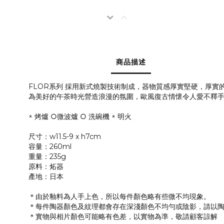
商品描述
FLOR系列 採用新式燒製技術制成，器物質感厚實堅硬，厚
為美好的午茶時光營造浪漫的氛圍，歐風復古情懷令人愛不釋
× 烤爐 ○微波爐 ○ 洗碗機 × 明火
尺寸：w11.5-9 x h7cm
容量：260ml
重量：235g
原料：炻器
產地：日本
＊由於釉料為人手上色，所以每件顏色略有些微不均現象。
＊每件陶器顏色及紋理都會存在深淺顏色不均勻或陰影，請以
＊實物與相片顏色可能略有色差，以實物為準，敬請顧客諒解