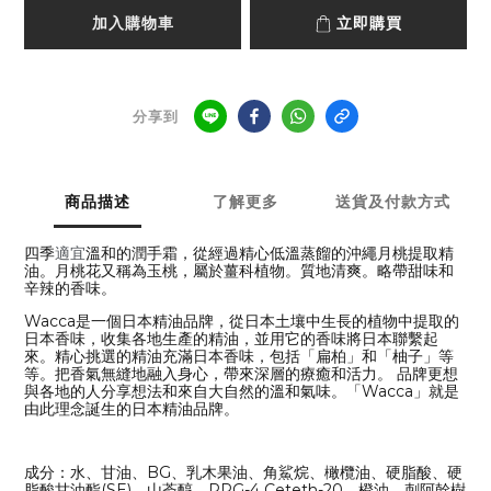
加入購物車
立即購買
分享到
商品描述
了解更多
送貨及付款方式
四季
溫和的潤手霜，從經過精心低溫蒸餾的沖繩月桃提取精
適宜
油。月桃花又稱為玉桃，屬於薑科植物。質地清爽。略帶甜味和
辛辣的香味。
Wacca是一個日本精油品牌，從日本土壤中生長的植物中提取的
日本香味，收集各地生產的精油，並用它的香味將日本聯繫起
來。精心挑選的精油充滿日本香味，包括「扁柏」和「柚子」等
等。把香氣無縫地融入身心，帶來深層的療癒和活力。 品牌更想
與各地的人分享想法和來自大自然的溫和氣味。「Wacca」就是
由此理念誕生的日本精油品牌。
成分：水、甘油、BG、乳木果油、角鯊烷、橄欖油、硬脂酸、硬
脂酸甘油酯(SE)、山萮醇、PPG-4 Ceteth-20、橙油、刺阿幹樹