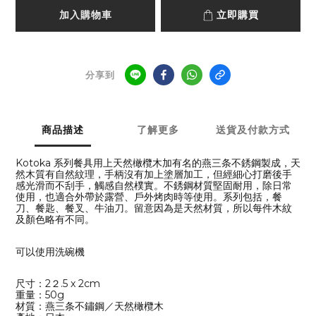
加入購物車
立即購買
分享到
商品描述
了解更多
送貨及付款方式
Kotoka 系列餐具用上天然橄欖木加有名的燕三条不銹鋼製成，天
然木質有自然紋理，手柄沒有加上塗層加工，但經細心打磨後手
感光滑而不刮手，觸感自然樸實。不銹鋼材質堅固耐用，除日常
使用，也適合外帶於露營、戶外烤肉時等使用。系列包括，餐
刀、餐匙、餐叉、牛油刀。留意因為是天然材質，所以每件木紋
及顏色略有不同。
可以使用洗碗機
尺寸：2２.5 x 2cm
重量：50g
材質：燕三条不鏽鋼／天然橄欖木