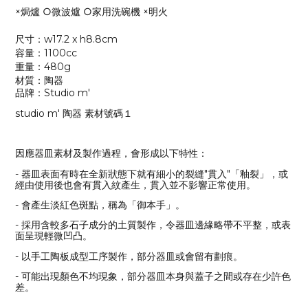
×焗爐 ○微波爐 ○家用洗碗機 ×明火
尺寸：w17.2 x h8.8cm
容量：1100cc
重量：480g
材質：陶器
品牌：Studio m'
studio m' 陶器 素材號碼１
因應器皿素材及製作過程，會形成以下特性：
- 器皿表面有時在全新狀態下就有細小的裂縫"貫入"「釉裂」，或
經由使用後也會有貫入紋產生，貫入並不影響正常使用。
- 會產生淡紅色斑點，稱為「御本手」。
- 採用含較多石子成分的土質製作，令器皿邊緣略帶不平整，或表
面呈現輕微凹凸。
- 以手工陶板成型工序製作，部分器皿或會留有劃痕。
- 可能出現顏色不均現象，部分器皿本身與蓋子之間或存在少許色
差。
＿＿＿＿＿＿＿＿＿＿＿＿＿＿＿＿＿＿