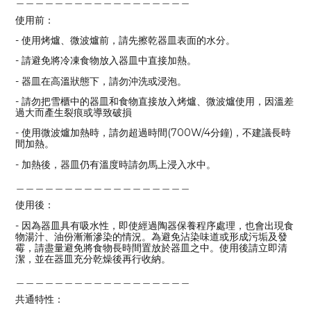
使用前：
- 使用烤爐、微波爐前，請先擦乾器皿表面的水分。
- 請避免將冷凍食物放入器皿中直接加熱。
- 器皿在高溫狀態下，請勿沖洗或浸泡。
- 請勿把雪櫃中的器皿和食物直接放入烤爐、微波爐使用，因溫差
過大而產生裂痕或導致破損
- 使用微波爐加熱時，請勿超過時間(700W/4分鐘)，不建議長時
間加熱。
- 加熱後，器皿仍有溫度時請勿馬上浸入水中。
＿＿＿＿＿＿＿＿＿＿＿＿＿＿＿＿＿＿
使用後：
- 因為器皿具有吸水性，即使經過陶器保養程序處理，也會出現食
物湯汁、油份漸漸滲染的情況。為避免沾染味道或形成污垢及發
霉，請盡量避免將食物長時間置放於器皿之中。使用後請立即清
潔，並在器皿充分乾燥後再行收納。
＿＿＿＿＿＿＿＿＿＿＿＿＿＿＿＿＿＿
共通特性：