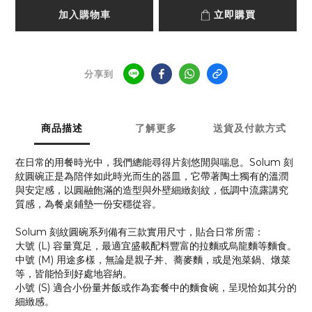
加入購物車
立即購買
分享到
商品描述
了解更多
送貨及付款方式
在日常的用餐時光中，我們總能尋得片刻悠閒與喘息。Solum 刻
紋圓碗正是為陪伴如此時光而生的器皿，它帶著陶土獨有的溫潤
與安定感，以圓融飽滿的造型與外壁細緻刻紋，低調中流露講究
質感，為餐桌鋪墊一份安穩從容。
Solum 刻紋圓碗系列備有三款實用尺寸，貼合日常所需：
大號 (L) 容量寬足，最適宜盛載配料豐富的拉麵或烏龍麵等麵食。
中號 (M) 用途多樣，無論是親子丼、蕎麥麵，或是泡菜鍋、燉菜
等，皆能恰到好處地容納。
小號 (S) 適合小份量丼飯或作為套餐中的麵食碗，呈現恰如其分的
細緻感。