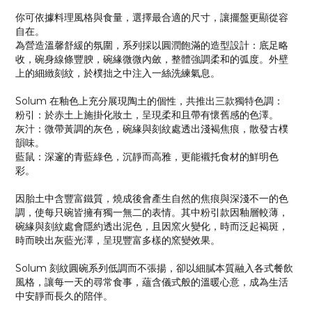
你可依據料理風格與食量，選擇最合適的尺寸，讓擺盤更顯從容
自在。
為營造溫馨舒緩的氛圍，系列採以圓潤飽滿的造型設計：底足略
收，碗身線條豐腴，碗緣微微內斂，整體強調柔和的弧度。外壁
上的細緻刻紋，於樸拙之中注入一絲洗練氣息。
Solum 在釉色上充分展現陶土的個性，共推出三款獨特色調：
粉引：於赤土上施掛化妝土，呈現柔和且帶有懷舊感的色澤。
灰汁：微帶黃調的灰色，碗緣與刻紋處透出淺褐焦痕，散發古樸
韻味。
藍鼠：深邃的青藍綠色，沉靜而高雅，更能襯托食材的鮮明色
彩。
因胎土中含豐富鐵質，燒成後會產生自然的焦痕與深淺不一的色
調，使每只碗皆擁有獨一無二的表情。其中粉引款因釉層較薄，
碗緣與刻紋處會隱約透出泥色，且因窯火變化，時而泛起褐斑，
時而映出灰藍光澤，呈現豐富多樣的窯變效果。
Solum 刻紋圓碗系列低調而不張揚，卻以細膩本質融入各式餐飲
風格，讓每一天的尋常食事，蘊含儀式般的溫暖心意，成為生活
中安靜而長久的陪伴。