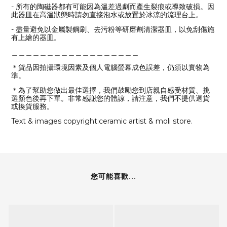
- 所有的陶磁器都有可能因為溫差過劇而產生裂痕或導致破損。因
此器皿在高溫狀態時請勿直接泡水或放置於冰涼的流理台上。
- 盡量避免以金屬製鋼刷、去污粉等研磨劑清潔器皿，以免刮傷施
有上繪的器皿。
＿＿＿＿＿＿＿＿＿＿＿＿＿＿＿＿＿＿
＊貨品因拍攝環境因素及個人電腦螢幕成色誤差，仍須以實物為
準。
＊為了幫助您做出最佳選擇，我們鼓勵您到店親自感受材質、挑
選顏色後再下單。非常感謝您的體諒，請注意，我們不提供退貨
或換貨服務。
Text & images copyright:ceramic artist & moli store.
您可能喜歡...