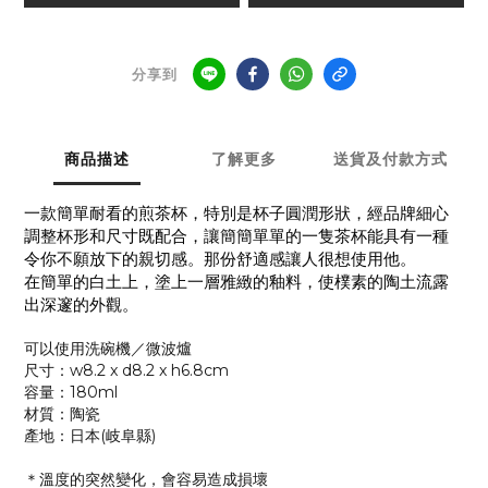
分享到
商品描述
了解更多
送貨及付款方式
一款簡單耐看的煎茶杯，特別是杯子圓潤形狀，經品牌細心
調整杯形和尺寸既配合，讓簡簡單單的一隻茶杯能具有一種
令你不願放下的親切感。那份舒適感讓人很想使用他。
在簡單的白土上，塗上一層雅緻的釉料，使樸素的陶土流露
出深邃的外觀。
可以使用洗碗機／微波爐
尺寸：w8.2 x d8.2 x h6.8cm
容量：180ml
材質：陶瓷
產地：日本(岐阜縣)
＊溫度的突然變化，會容易造成損壞