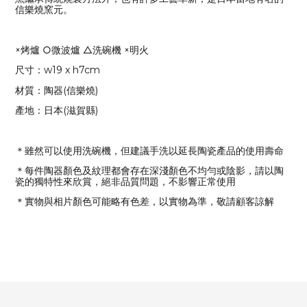
信樂燒窯元。
×烤爐 ○微波爐 △洗碗機 ×明火
尺寸：w19 x h7cm
材質：陶器(信樂燒)
產地：日本(滋賀縣)
＊雖然可以使用洗碗機，但建議手洗以延長陶瓷產品的使用壽命
＊每件陶器顏色及紋理都會存在深淺顏色不均勻或陰影，請以陶
瓷的獨特性來欣賞，絕非品質問題，不影響正常使用
＊實物與相片顏色可能略有色差，以實物為準，敬請顧客諒解