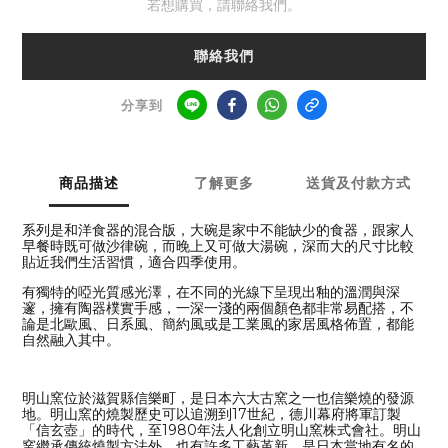
若想購買，請聯絡我們。
聯絡我們
分享到
商品描述
了解更多
送貨及付款方式
系列是和洋食器的混合版，大碗是家中不能缺少的食器，跟家人
早餐時既可做沙律碗，而晚上又可做大湯碗，深而大的尺寸比較
貼近我們生活習慣，適合四季使用。
有獨特的啞光質感光澤，在不同的光線下呈現出釉的溫潤與深
邃，擁有陶器樸實手感，一深一淺的兩個顏色都非常易配搭，不
論是北歐風、日系風、簡約風或是工業風的家居風格佈置，都能
自然融入其中。
明山窯位於滋賀縣信樂町，是日本六大古窯之一也信樂燒的發源
地。明山窯的燒製歷史可以追溯到17世紀，德川幕府將軍訂製
「信玄壺」的時代，至1980年法人化創立明山窯株式會社。明山
窯繼承傳統燒製方法外，也有許多工藝革新，是日本當地有名的