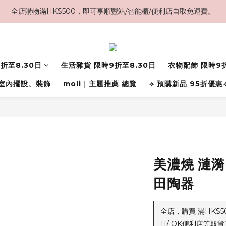
全店購物滿HK$500，即可享順豐站/智能櫃/便利店自取免運費。
折至8.30日
生活雜貨 限時9折至8.30日
衣物配飾 限時9折
室內擺設、裝飾
moli｜主題推薦 總覽
⟢ 預購新品 95折優惠
美濃燒 漣漪
田陶器
全店，購買 滿HK$
11/ OK便利店等取貨