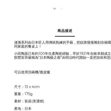
商品描述
漣漪系列由日本匠人用傳統熟練的手藝，把紋路慢慢雕刻在碗
同家庭的餐桌上！
小田陶器已有約100年生產陶瓷經驗，早於1921年在岐阜
類豐富而被稱為
“
日本陶藝之都
”
由明治時代開始一直把技術和思
可以使用洗碗機/微波爐
尺寸：13 x 4cm
重量：175g
素材：瓷器(美濃燒)
產地：日本