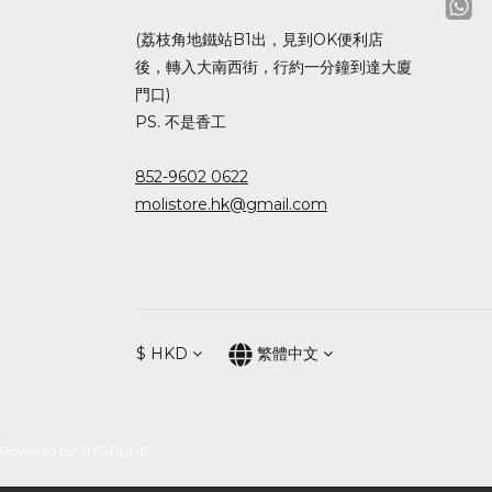
(荔枝角地鐵站B1出，見到OK便利店
後，轉入大南西街，行約一分鐘到達大廈
門口)
PS. 不是香工
852-9602 0622
molistore.hk@gmail.com
$
HKD
繁體中文
Powered by SHOPLINE