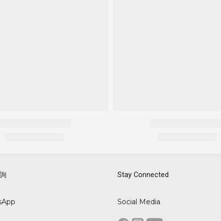
詢
Stay Connected
sApp
Social Media