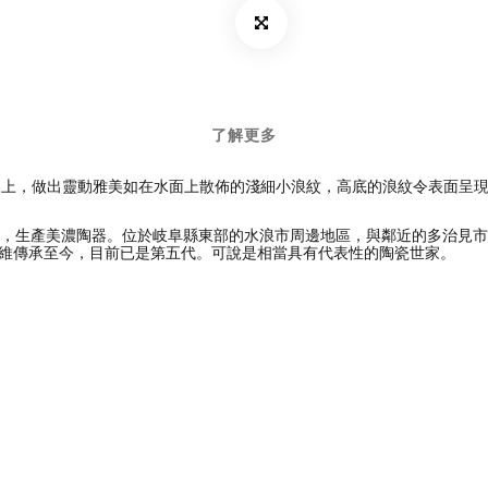
了解更多
碟上，做出靈動雅美如在水面上散佈的淺細小浪紋，高底的浪紋令表面呈
縣成立，生產美濃陶器。位於岐阜縣東部的水浪市周邊地區，與鄰近的多治見
維傳承至今，目前已是第五代。可說是相當具有代表性的陶瓷世家。