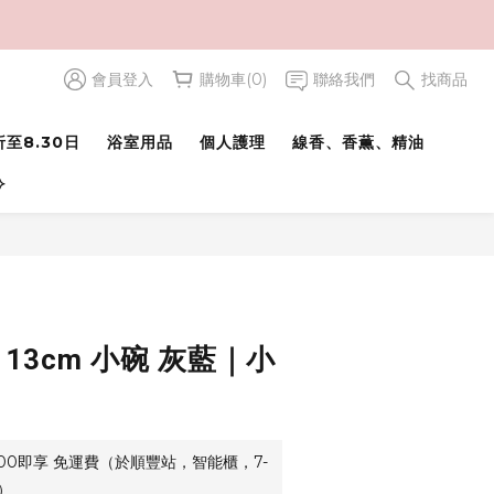
會員登入
購物車(0)
聯絡我們
找商品
立即購買
至8.30日
浴室用品
個人護理
線香、香薫、精油
⟢
 13cm 小碗 灰藍｜小
500即享 免運費（於順豐站，智能櫃，7-
）