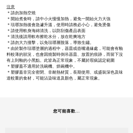
注意
＊請勿加熱空燒
＊開始煮食時，請中小火慢慢加熱，避免一開始火力大強
＊琺瑯加熱後會急遽升溫，使用時請務必小心，避免燙傷
＊請使用軟身海綿清洗，以防刮傷產品表面
＊清洗後請用軟布擦乾水分，放在乾爽地方
＊請勿大力撞擊，以免琺瑯層脫落，導致生鏽。
＊由於製作琺瑯塗層的過程中，器皿或壺嘴邊緣處，可能會有釉
料較薄的狀況，也會因燒製時倒吊器皿、放置的痕跡，而留下沒
有上到釉的小黑點。此皆為正常現象，不屬於瑕疵認定範圍
＊塑膠蓋不適用於洗碗機、烘碗機中。
＊塑膠蓋非完全密閉、非耐熱材質，長期使用、或盛裝深色及味
道較重的食材，可能沾染味道及顏色，屬正常現象。
您可能喜歡...