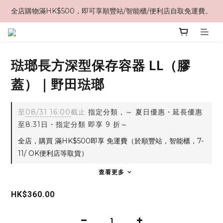
全店購物滿HK$500，即可享順豐站/智能櫃/便利店自取免運費。
琺瑯長方深型保存容器 LL（膠
蓋）｜野田琺瑯
至
08/31 16:00
截止
指定分類，～ 夏日優惠・延長優惠
至8.31日・指定分類 即享 9 折～
全店，購買 滿HK$500即享 免運費（於順豐站，智能櫃，7-
11/ OK便利店等取貨）
查看更多
HK$360.00