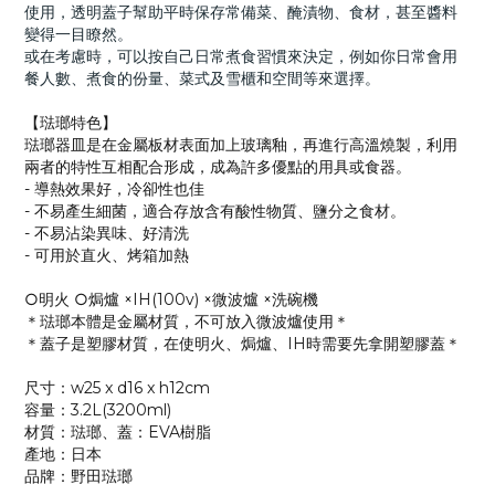
使用，透明蓋子幫助平時保存常備菜、醃漬物、食材，甚至醬料
變得一目瞭然。
或在考慮時，可以按自己日常煮食習慣來決定，例如你日常會用
餐人數、煮食的份量、菜式及雪櫃和空間等來選擇。
【琺瑯特色】
琺瑯器皿是在金屬板材表面加上玻璃釉，再進行高溫燒製，利用
兩者的特性互相配合形成，成為許多優點的用具或食器。
- 導熱效果好，冷卻性也佳
- 不易產生細菌，​適合存放含有酸性物質、鹽分之食材。
- 不易沾染異味、好清洗
- 可用於直火、烤箱加熱
○明火 ○焗爐 ×IH(100v) ×微波爐 ×洗碗機
＊琺瑯本體是金屬材質，不可放入微波爐使用＊
＊蓋子是塑膠材質，在使明火、焗爐、IH時需要先拿開塑膠蓋＊
尺寸：w25 x d16 x h12cm
容量：3.2L(3200ml)
材質：琺瑯、蓋：EVA樹脂
產地：日本
品牌：野田琺瑯