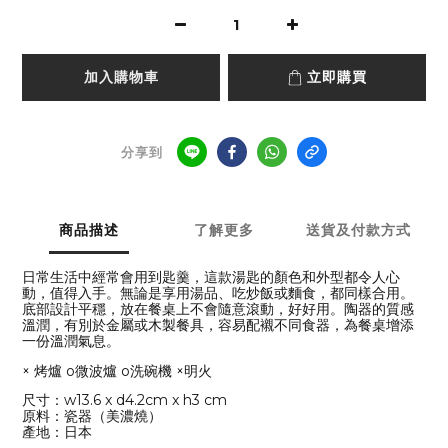
加入購物車
立即購買
分享到
商品描述
了解更多
送貨及付款方式
日常生活中經常會用到匙羹，這款湯匙的顏色和外型都令人心
動，值得入手。無論是享用湯品、吃炒飯或麵食，都同樣合用。
底部設計平穩，放在餐桌上不會隨意滾動，好好用。陶器的質感
溫潤，有別於金屬或木製餐具，容易配襯不同食器，為餐桌增添
一份溫潤氣息。
× 烤爐 o微波爐
o洗碗機
×
明火
尺寸
：
w13.6 x d4.2cm x h3 cm
原料
：
瓷器（美濃燒）
產地
：
日本