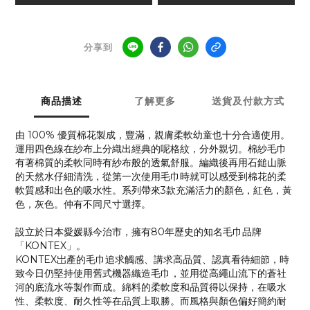
分享到
商品描述
了解更多
送貨及付款方式
由 100% 優質棉花製成，豐滿，親膚柔軟幼童也十分合適使用。
運用四色線在紗布上分織出經典的呢格紋，分外親切。棉紗毛巾
有著棉質的柔軟同時有紗布般的透氣舒服。編織後再用石鎚山脈
的天然水仔細清洗，從第一次使用毛巾時就可以感受到棉花的柔
軟質感和出色的吸水性。系列帶來3款充滿活力的顏色，紅色，黃
色，灰色。仲有不同尺寸選擇。
設立於日本愛媛縣今治市，擁有80年歷史的知名毛巾品牌
「KONTEX」。
KONTEX岀產的毛巾追求觸感、講求高品質、認真看待細節，時
致今日仍堅持使用舊式機器織造毛巾，並用從高繩山流下的蒼社
河的底流水等製作而成。綿料的柔軟度和品質得以保持，在吸水
性、柔軟度、耐久性等在品質上取勝。而風格與顏色偏好簡約耐