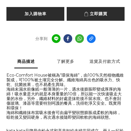
加入購物車
立即購買
分享到
商品描述
了解更多
送貨及付款方式
Eco-Comfort House被稱為“環保海綿”，由100%天然植物纖維
製成，可100%被土壤完全分解。纖維海綿具出色的吸水力、快
乾、抗菌效果，也不易產生異味。
海綿未濕水前像紙一般薄薄的一片，遇水後膨脹即變成厚厚的海
綿！吸水量是大約就是本身重量的10倍，所以能一次快速吸走大
量的水份，另外，纖維材料的好處是抹乾後不留水痕。也不會刮
傷玻璃、漆器等需要特別呵護的餐具，洗得乾淨又安全。既實用
和環保！
海綿和纖維抹布當吸水後會可由扁平變狀態膨脹成柔軟的海綿，
晾乾後又變回硬身，再次遇水後隨即變回軟軟的海綿狀態。
kata kata品牌是由松永武和高井知絵夫婦共同成立，兩人一起於