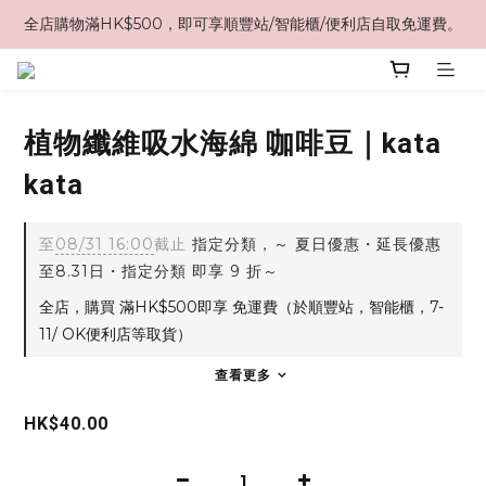
全店購物滿HK$500，即可享順豐站/智能櫃/便利店自取免運費。
植物纖維吸水海綿 咖啡豆｜kata
kata
至
08/31 16:00
截止
指定分類，～ 夏日優惠・延長優惠
至8.31日・指定分類 即享 9 折～
全店，購買 滿HK$500即享 免運費（於順豐站，智能櫃，7-
11/ OK便利店等取貨）
查看更多
HK$40.00