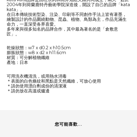
2004年到荷蘭鹿特丹藝術學院深造後，開設了自己的品牌「kata
kata」。
在日本傳統技術型染、注染、印刷等不同創作手法上皆有著墨，
繪製設計的作品圍繞動物、昆蟲、植物、鳥類為主，作品充滿生
命力，一直深受各界喜愛。
多年來與很多知名的品牌合作，其中最為著名的是「倉敷意
匠」。
乾燥狀態：w7 x d0.2 x h10.5cm
膨脹狀態：w8 x d2 x h11.6cm
材質：可分解植物纖維
產地：日本
可用洗衣機清洗，或用熱水消毒
＊表面的白色條紋和黑點是天然纖維，可放心使用
＊請勿使用漂白劑成份的清潔液
＊請勿放在高溫或爐邊
您可能喜歡...