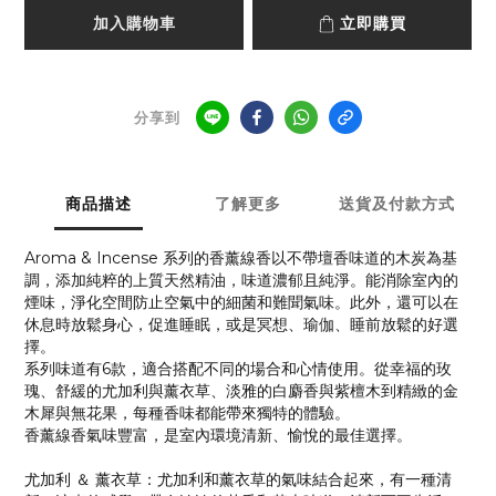
加入購物車
立即購買
分享到
商品描述
了解更多
送貨及付款方式
Aroma & Incense 系列的香薰線香以不帶壇香味道的木炭為基
調，添加純粹的上質天然精油，味道濃郁且純淨。能消除室內的
煙味，淨化空間防止空氣中的細菌和難聞氣味。此外，還可以在
休息時放鬆身心，促進睡眠，或是冥想、瑜伽、睡前放鬆的好選
擇。
系列味道有6款，適合搭配不同的場合和心情使用。從幸福的玫
瑰、舒緩的尤加利與薰衣草、淡雅的白麝香與紫檀木到精緻的金
木犀與無花果，每種香味都能帶來獨特的體驗。
香薰線香氣味豐富，是室內環境清新、愉悅的最佳選擇。
尤加利 ＆ 薰衣草：尤加利和薰衣草的氣味結合起來，有一種清