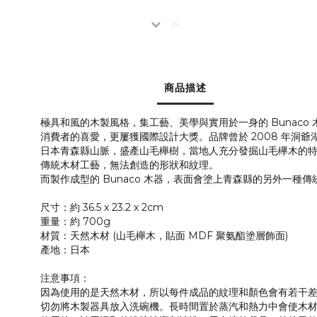
商品描述
極具和風的木製風格，集工藝、美學與實用於一身的 Bunac
消費者的喜愛，更屢獲國際設計大獎。品牌曾於 2008 年洞
日本青森縣山脈，盛產山毛櫸樹，當地人充分發掘山毛欅木的特
傳統木材工藝，無法創造的形狀和紋理。
而製作成型的 Bunaco 木器，表面會塗上青森縣的另外一種
尺寸：約 36.5 x 23.2 x 2cm
重量：約 700g
材質：天然木材 (山毛櫸木，貼面 MDF 聚氨酯塗層飾面)
產地：日本
注意事項：
因為使用的是天然木材，所以每件成品的紋理和顏色會有若干
切勿將木製器具放入洗碗機。長時間置於蒸汽和熱力中會使木