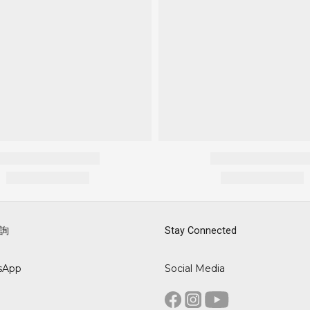
詢
Stay Connected
sApp
Social Media