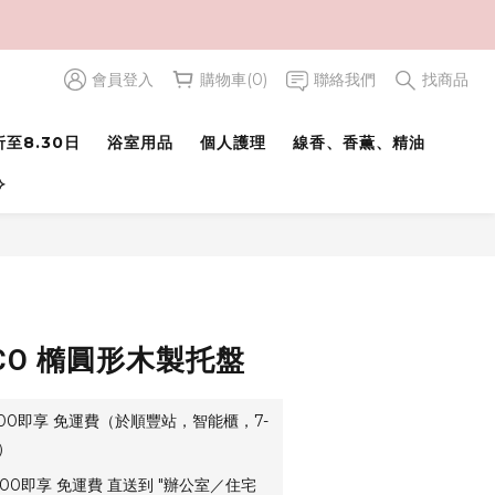
會員登入
購物車(0)
聯絡我們
找商品
立即購買
至8.30日
浴室用品
個人護理
線香、香薫、精油
⟢
ACO 橢圓形木製托盤
500即享 免運費（於順豐站，智能櫃，7-
）
00即享 免運費 直送到 "辦公室／住宅