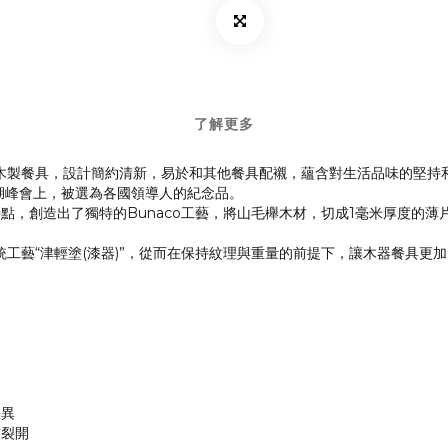
了解更多
o 木製餐具，設計簡約清新，易於和其他餐具配襯，蘊含對生活品味的堅
爺湖峰會上，被選為各國領導人的紀念品。
點，創造出了獨特的Bunaco工藝，將山毛櫸木材，切成1毫米厚度的
傳統工藝“津輕塗(漆器)”，從而在保持紋理與重量的前提下，讓木器餐具更
差異
材裂開