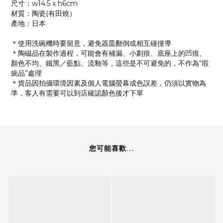
尺寸：w14.5 x h6cm
材質：陶瓷(有田燒）
產地：日本
＊使用洗碗機時要留意，避免器皿翻倒或相互碰撞導
＊陶磁品在製作過程，可能會有補漏、小劃痕、底座上的凹痕、
顏色不均、鐵黑／藍點、流釉等，這些是不可避免的，不作為“瑕
疵品”處理
＊貨品因拍攝環境因素及個人電腦螢幕成色誤差，仍須以實物為
準，客人有需要可以到店確認顏色後才下單
您可能喜歡...