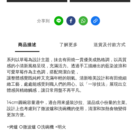
分享到
商品描述
了解更多
送貨及付款方式
系列以草莓為設計主題，抺去有田燒一貫優美成熟格調，以高質
感的小清新風格呈現，充滿活力。透過手工描繪出的藍染波浪和
可愛草莓作為主色調，搭配簡潔白瓷，
讓整體感覺既純粹又充滿年輕的朝氣。清新唯美設計和有田燒細
緻工藝，處處能感受到職人們的用心。以「一珍技法」展現出立
體感與精緻觸感，讓日常用盤不再平凡。
14cm圓碗容量適中，適合用來盛裝沙拉、湯品或小份量的主菜。
設計上也考慮到了微波爐和洗碗機的使用，清潔和加熱食物變得
更加方便。
×烤爐 ○微波爐 ○洗碗機 ×明火